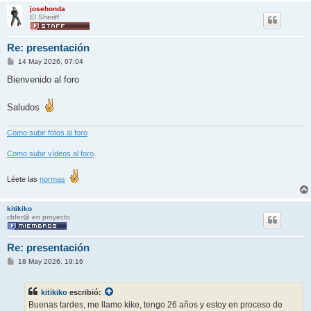
josehonda
El Sheriff
Re: presentación
M
14 May 2026, 07:04
e
n
Bienvenido al foro
s
a
j
Saludos
e
Como subir fotos al foro
Como subir vídeos al foro
Léete las
normas
kitikiko
cbfer@ en proyecto
Re: presentación
M
18 May 2026, 19:16
e
n
s
kitikiko
escribió:
a
j
Buenas tardes, me llamo kike, tengo 26 años y estoy en proceso de
e