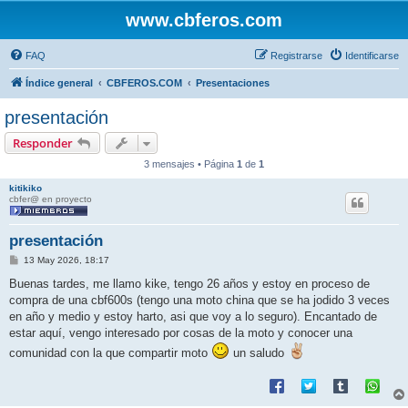
www.cbferos.com
FAQ
Registrarse
Identificarse
Índice general
CBFEROS.COM
Presentaciones
presentación
Responder
3 mensajes • Página
1
de
1
kitikiko
cbfer@ en proyecto
presentación
M
13 May 2026, 18:17
e
n
Buenas tardes, me llamo kike, tengo 26 años y estoy en proceso de
s
compra de una cbf600s (tengo una moto china que se ha jodido 3 veces
a
j
en año y medio y estoy harto, asi que voy a lo seguro). Encantado de
e
estar aquí, vengo interesado por cosas de la moto y conocer una
comunidad con la que compartir moto
un saludo