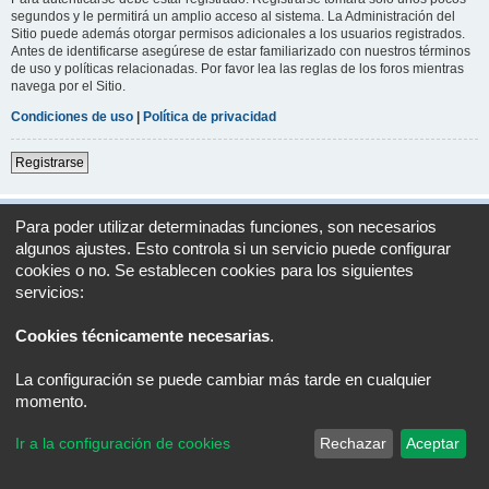
segundos y le permitirá un amplio acceso al sistema. La Administración del
Sitio puede además otorgar permisos adicionales a los usuarios registrados.
Antes de identificarse asegúrese de estar familiarizado con nuestros términos
de uso y políticas relacionadas. Por favor lea las reglas de los foros mientras
navega por el Sitio.
Condiciones de uso
|
Política de privacidad
Registrarse
Índice general
Todos los horarios son
UTC+02:00
Para poder utilizar determinadas funciones, son necesarios
algunos ajustes. Esto controla si un servicio puede configurar
Desarrollado por
phpBB
® Forum Software © phpBB Limited
cookies o no. Se establecen cookies para los siguientes
Traducción al español por
phpBB España
servicios:
Privacidad
|
Condiciones
Cookies técnicamente necesarias
.
La configuración se puede cambiar más tarde en cualquier
momento.
Ir a la configuración de cookies
Rechazar
Aceptar