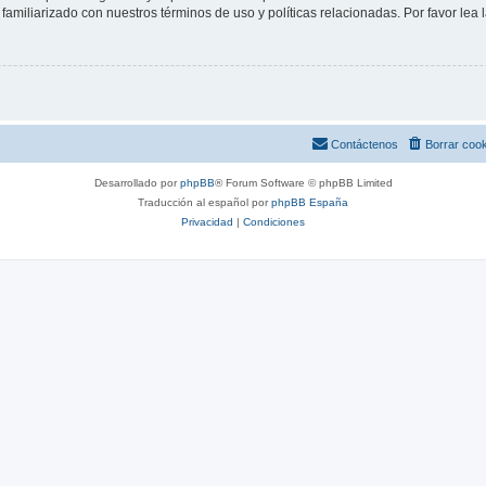
familiarizado con nuestros términos de uso y políticas relacionadas. Por favor lea l
Contáctenos
Borrar coo
Desarrollado por
phpBB
® Forum Software © phpBB Limited
Traducción al español por
phpBB España
Privacidad
|
Condiciones