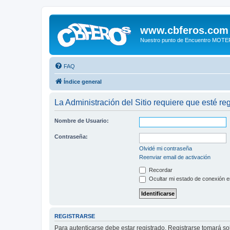
www.cbferos.com
Nuestro punto de Encuentro MOT
FAQ
Índice general
La Administración del Sitio requiere que esté reg
Nombre de Usuario:
Contraseña:
Olvidé mi contraseña
Reenviar email de activación
Recordar
Ocultar mi estado de conexión e
REGISTRARSE
Para autenticarse debe estar registrado. Registrarse tomará s