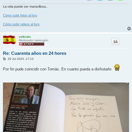
La vida puede ser maravillosa...
Cómo subir fotos al foro
Cómo subir videos al foro
ceferalu
Moderador merengón
Re: Cuarenta años en 24 hores
M
29 Jul 2023, 17:13
e
n
Por fin pude coincidir con Tomás. En cuanto pueda a disfrutarlo
s
a
j
e