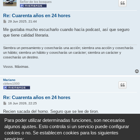
Señor de los bosques
Re: Cuarenta años en 24 hores
M
29 Jun 2025, 21:44
e
n
Me gustaba mucho escucharlo cuando hacía podcast, así que seguro
s
que tiene calidad literaria.
a
j
e
Siembra un pensamiento y cosecharás una acción; siembra una acción y cosecharás
un hábito; siembra un hábito y cosecharás un carácter; siembra un carácter y
cosecharás un destino.
Vssss. Máximas.
Mariano
cbfero1000
Re: Cuarenta años en 24 hores
M
16 Jun 2026, 22:25
e
n
Recien sacada del horno. Seguro que se lee de tiron.
s
a
Para poder utilizar determinadas funciones, son necesarios
j
Vssss
algunos ajustes. Esto controla si un servicio puede configurar
e
cookies o no. Se establecen cookies para los siguientes
Responder
servicios: