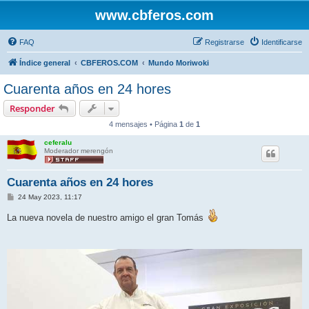
www.cbferos.com
FAQ
Registrarse
Identificarse
Índice general
CBFEROS.COM
Mundo Moriwoki
Cuarenta años en 24 hores
Responder
4 mensajes • Página
1
de
1
ceferalu
Moderador merengón
Cuarenta años en 24 hores
M
24 May 2023, 11:17
e
n
La nueva novela de nuestro amigo el gran Tomás
s
a
j
e