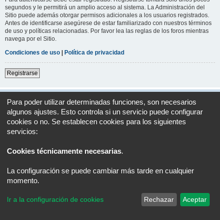
segundos y le permitirá un amplio acceso al sistema. La Administración del
Sitio puede además otorgar permisos adicionales a los usuarios registrados.
Antes de identificarse asegúrese de estar familiarizado con nuestros términos
de uso y políticas relacionadas. Por favor lea las reglas de los foros mientras
navega por el Sitio.
Condiciones de uso
|
Política de privacidad
Registrarse
Índice general
Todos los horarios son
UTC+02:00
Para poder utilizar determinadas funciones, son necesarios
algunos ajustes. Esto controla si un servicio puede configurar
Desarrollado por
phpBB
® Forum Software © phpBB Limited
cookies o no. Se establecen cookies para los siguientes
Traducción al español por
phpBB España
servicios:
Privacidad
|
Condiciones
Cookies técnicamente necesarias
.
La configuración se puede cambiar más tarde en cualquier
momento.
Ir a la configuración de cookies
Rechazar
Aceptar