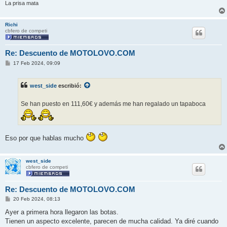
La prisa mata
Richi
cbfero de competi
Re: Descuento de MOTOLOVO.COM
M
17 Feb 2024, 09:09
e
n
s
west_side
escribió:
a
j
e
Se han puesto en 111,60€ y además me han regalado un tapaboca
Eso por que hablas mucho
west_side
cbfero de competi
Re: Descuento de MOTOLOVO.COM
M
20 Feb 2024, 08:13
e
n
Ayer a primera hora llegaron las botas.
s
Tienen un aspecto excelente, parecen de mucha calidad. Ya diré cuando
a