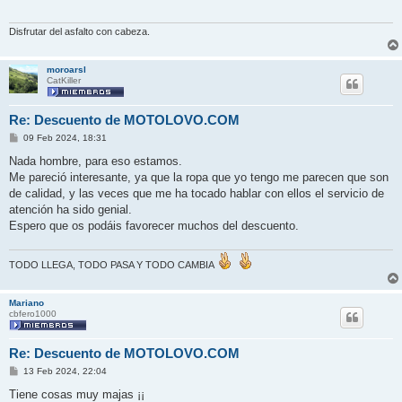
j
e
Disfrutar del asfalto con cabeza.
moroarsl
CatKiller
Re: Descuento de MOTOLOVO.COM
M
09 Feb 2024, 18:31
e
n
Nada hombre, para eso estamos.
s
Me pareció interesante, ya que la ropa que yo tengo me parecen que son
a
j
de calidad, y las veces que me ha tocado hablar con ellos el servicio de
e
atención ha sido genial.
Espero que os podáis favorecer muchos del descuento.
TODO LLEGA, TODO PASA Y TODO CAMBIA
Mariano
cbfero1000
Re: Descuento de MOTOLOVO.COM
M
13 Feb 2024, 22:04
e
n
Tiene cosas muy majas ¡¡