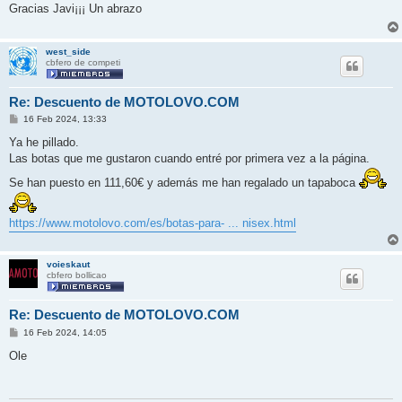
s
Gracias Javi¡¡¡ Un abrazo
a
j
e
west_side
cbfero de competi
Re: Descuento de MOTOLOVO.COM
M
16 Feb 2024, 13:33
e
n
Ya he pillado.
s
Las botas que me gustaron cuando entré por primera vez a la página.
a
j
Se han puesto en 111,60€ y además me han regalado un tapaboca
e
https://www.motolovo.com/es/botas-para- ... nisex.html
voieskaut
cbfero bollicao
Re: Descuento de MOTOLOVO.COM
M
16 Feb 2024, 14:05
e
n
Ole
s
a
j
e