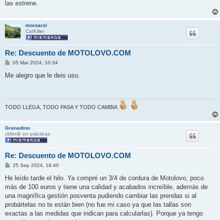
j
las estrene.
e
moroarsl
CatKiller
Re: Descuento de MOTOLOVO.COM
M
05 Mar 2024, 10:34
e
n
Me alegro que le deis uso.
s
a
j
e
TODO LLEGA, TODO PASA Y TODO CAMBIA
Granadino
cbfer@ en prácticas
Re: Descuento de MOTOLOVO.COM
M
25 Sep 2024, 18:40
e
n
He leído tarde el hilo. Ya compré un 3/4 de cordura de Motolovo, poco
s
más de 100 euros y tiene una calidad y acabados increíble, además de
a
j
una magnífica gestión posventa pudiendo cambiar las prendas si al
e
probártelas no te están bien (no fue mi caso ya que las tallas son
exactas a las medidas que indican para calcularlas). Porque ya tengo