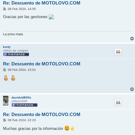
Re: Descuento de MOTOLOVO.COM
M
08 Feb 2024, 14:55
e
n
Gracias por las gestiones
s
a
j
e
La prisa mata
korty
cbfero de competi
Re: Descuento de MOTOLOVO.COM
M
08 Feb 2024, 15:01
e
n
s
a
j
e
davidcbf600s
cbfero1000
Re: Descuento de MOTOLOVO.COM
M
08 Feb 2024, 22:23
e
n
Muchas gracias por la información
s
a