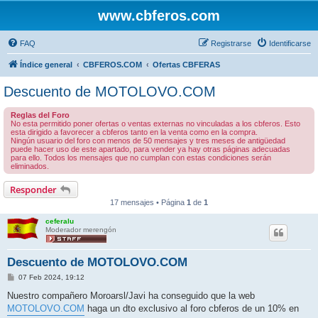
www.cbferos.com
FAQ
Registrarse
Identificarse
Índice general
CBFEROS.COM
Ofertas CBFERAS
Descuento de MOTOLOVO.COM
Reglas del Foro
No esta permitido poner ofertas o ventas externas no vinculadas a los cbferos. Esto
esta dirigido a favorecer a cbferos tanto en la venta como en la compra.
Ningún usuario del foro con menos de 50 mensajes y tres meses de antigüedad
puede hacer uso de este apartado, para vender ya hay otras páginas adecuadas
para ello. Todos los mensajes que no cumplan con estas condiciones serán
eliminados.
Responder
17 mensajes • Página
1
de
1
ceferalu
Moderador merengón
Descuento de MOTOLOVO.COM
M
07 Feb 2024, 19:12
e
n
Nuestro compañero Moroarsl/Javi ha conseguido que la web
s
MOTOLOVO.COM
haga un dto exclusivo al foro cbferos de un 10% en
a