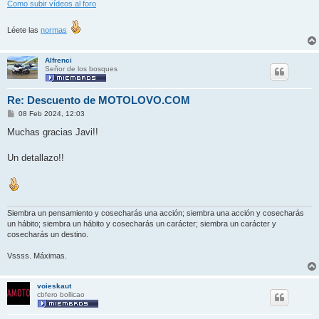
Como subir vídeos al foro
Léete las
normas
Alfrenci
Señor de los bosques
Re: Descuento de MOTOLOVO.COM
M
08 Feb 2024, 12:03
e
n
Muchas gracias Javi!!
s
a
j
Un detallazo!!
e
Siembra un pensamiento y cosecharás una acción; siembra una acción y cosecharás
un hábito; siembra un hábito y cosecharás un carácter; siembra un carácter y
cosecharás un destino.
Vssss. Máximas.
voieskaut
cbfero bollicao