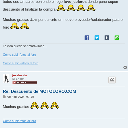
j
todos sus artículos poniendo el logo
lovo_cbferos
donde pone cupón
e
descuento al finalizar la compra
Muchas gracias Javi por currarte un nuevo proveedor/colaborador para el
foro
La vida puede ser maravillosa...
Cómo subir fotos al foro
Cómo subir videos al foro
josehonda
El Sheriff
Re: Descuento de MOTOLOVO.COM
M
08 Feb 2024, 07:25
e
n
Muchas gracias
s
a
j
e
Como subir fotos al foro