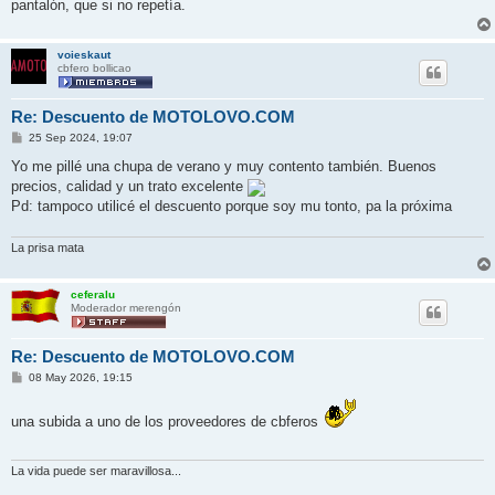
pantalón, que si no repetía.
voieskaut
cbfero bollicao
Re: Descuento de MOTOLOVO.COM
M
25 Sep 2024, 19:07
e
n
Yo me pillé una chupa de verano y muy contento también. Buenos
s
precios, calidad y un trato excelente
a
j
Pd: tampoco utilicé el descuento porque soy mu tonto, pa la próxima
e
La prisa mata
ceferalu
Moderador merengón
Re: Descuento de MOTOLOVO.COM
M
08 May 2026, 19:15
e
n
s
una subida a uno de los proveedores de cbferos
a
j
e
La vida puede ser maravillosa...