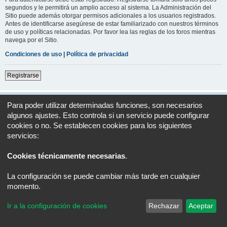
segundos y le permitirá un amplio acceso al sistema. La Administración del
Sitio puede además otorgar permisos adicionales a los usuarios registrados.
Antes de identificarse asegúrese de estar familiarizado con nuestros términos
de uso y políticas relacionadas. Por favor lea las reglas de los foros mientras
navega por el Sitio.
Condiciones de uso
|
Política de privacidad
Registrarse
Índice general
Todos los horarios son
UTC+02:00
Para poder utilizar determinadas funciones, son necesarios
algunos ajustes. Esto controla si un servicio puede configurar
Desarrollado por
phpBB
® Forum Software © phpBB Limited
cookies o no. Se establecen cookies para los siguientes
Traducción al español por
phpBB España
servicios:
Privacidad
|
Condiciones
Cookies técnicamente necesarias
.
La configuración se puede cambiar más tarde en cualquier
momento.
Ir a la configuración de cookies
Rechazar
Aceptar