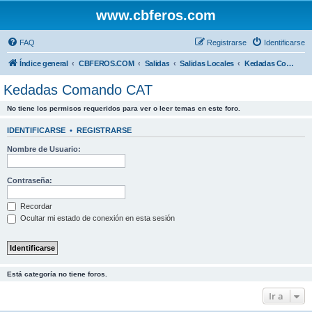
www.cbferos.com
FAQ
Registrarse
Identificarse
Índice general
CBFEROS.COM
Salidas
Salidas Locales
Kedadas Comando CAT
Kedadas Comando CAT
No tiene los permisos requeridos para ver o leer temas en este foro.
IDENTIFICARSE
•
REGISTRARSE
Nombre de Usuario:
Contraseña:
Recordar
Ocultar mi estado de conexión en esta sesión
Está categoría no tiene foros.
Ir a