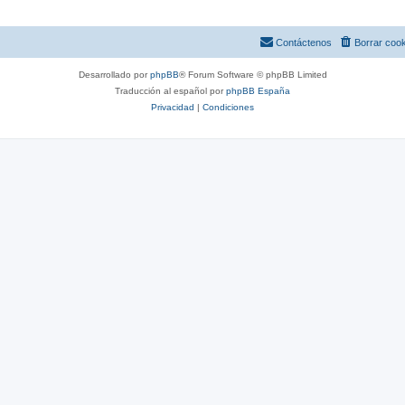
Contáctenos
Borrar coo
Desarrollado por
phpBB
® Forum Software © phpBB Limited
Traducción al español por
phpBB España
Privacidad
|
Condiciones