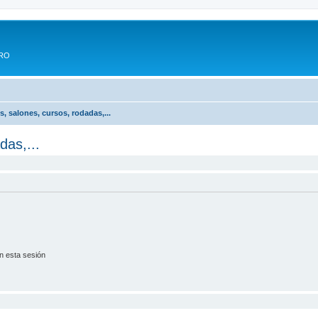
ERO
, salones, cursos, rodadas,...
das,...
n esta sesión