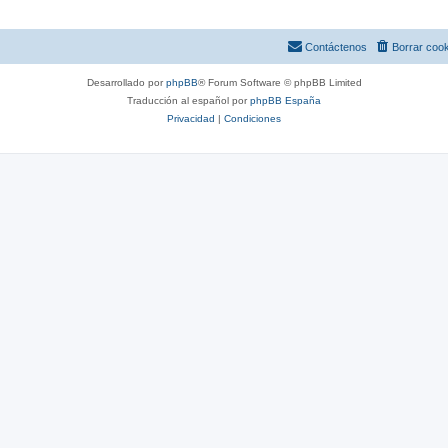
Contáctenos
Borrar coo
Desarrollado por
phpBB
® Forum Software © phpBB Limited
Traducción al español por
phpBB España
Privacidad
|
Condiciones