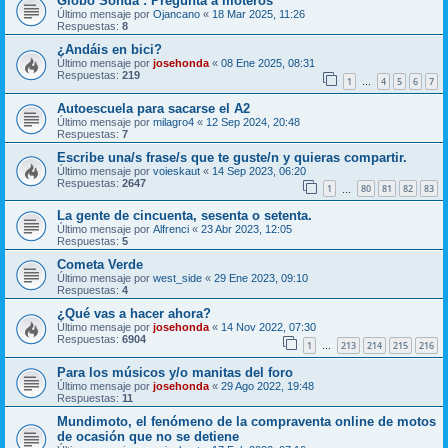
Globo Sonda : Pregunta a moteros
Último mensaje por
Ojancano
«
18 Mar 2025, 11:26
Respuestas:
8
¿Andáis en bici?
Último mensaje por
josehonda
«
08 Ene 2025, 08:31
Respuestas:
219
1
4
5
6
7
…
Autoescuela para sacarse el A2
Último mensaje por
milagro4
«
12 Sep 2024, 20:48
Respuestas:
7
Escribe una/s frase/s que te guste/n y quieras compartir.
Último mensaje por
voieskaut
«
14 Sep 2023, 06:20
Respuestas:
2647
1
80
81
82
83
…
La gente de cincuenta, sesenta o setenta.
Último mensaje por
Alfrenci
«
23 Abr 2023, 12:05
Respuestas:
5
Cometa Verde
Último mensaje por
west_side
«
29 Ene 2023, 09:10
Respuestas:
4
¿Qué vas a hacer ahora?
Último mensaje por
josehonda
«
14 Nov 2022, 07:30
Respuestas:
6904
1
213
214
215
216
…
Para los músicos y/o manitas del foro
Último mensaje por
josehonda
«
29 Ago 2022, 19:48
Respuestas:
11
Mundimoto, el fenómeno de la compraventa online de motos
de ocasión que no se detiene