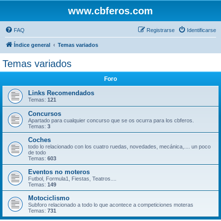
www.cbferos.com
FAQ
Registrarse
Identificarse
Índice general
Temas variados
Temas variados
Foro
Links Recomendados
Temas:
121
Concursos
Apartado para cualquier concurso que se os ocurra para los cbferos.
Temas:
3
Coches
todo lo relacionado con los cuatro ruedas, novedades, mecánica,.... un poco
de todo
Temas:
603
Eventos no moteros
Futbol, Formula1, Fiestas, Teatros....
Temas:
149
Motociclismo
Subforo relacionado a todo lo que acontece a competiciones moteras
Temas:
731