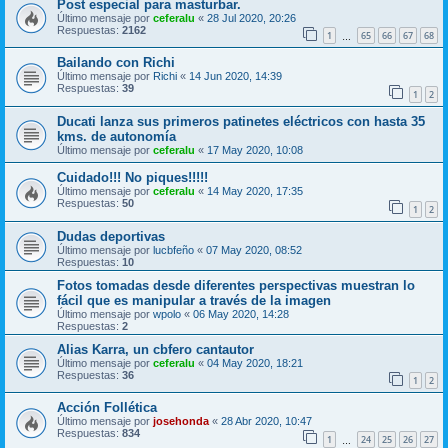
Post especial para masturbar.
Último mensaje por
ceferalu
«
28 Jul 2020, 20:26
Respuestas:
2162
1
65
66
67
68
…
Bailando con Richi
Último mensaje por
Richi
«
14 Jun 2020, 14:39
Respuestas:
39
1
2
Ducati lanza sus primeros patinetes eléctricos con hasta 35
kms. de autonomía
Último mensaje por
ceferalu
«
17 May 2020, 10:08
Cuidado!!! No piques!!!!!
Último mensaje por
ceferalu
«
14 May 2020, 17:35
Respuestas:
50
1
2
Dudas deportivas
Último mensaje por
lucbfeño
«
07 May 2020, 08:52
Respuestas:
10
Fotos tomadas desde diferentes perspectivas muestran lo
fácil que es manipular a través de la imagen
Último mensaje por
wpolo
«
06 May 2020, 14:28
Respuestas:
2
Alias Karra, un cbfero cantautor
Último mensaje por
ceferalu
«
04 May 2020, 18:21
Respuestas:
36
1
2
Acción Follética
Último mensaje por
josehonda
«
28 Abr 2020, 10:47
Respuestas:
834
1
24
25
26
27
…