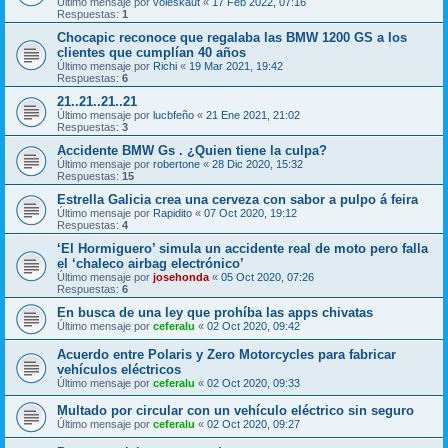
Último mensaje por
voieskaut
«
17 Feb 2022, 07:16
Respuestas:
1
Chocapic reconoce que regalaba las BMW 1200 GS a los
clientes que cumplían 40 años
Último mensaje por
Richi
«
19 Mar 2021, 19:42
Respuestas:
6
21..21..21..21
Último mensaje por
lucbfeño
«
21 Ene 2021, 21:02
Respuestas:
3
Accidente BMW Gs . ¿Quien tiene la culpa?
Último mensaje por
robertone
«
28 Dic 2020, 15:32
Respuestas:
15
Estrella Galicia crea una cerveza con sabor a pulpo á feira
Último mensaje por
Rapidito
«
07 Oct 2020, 19:12
Respuestas:
4
‘El Hormiguero’ simula un accidente real de moto pero falla
el ‘chaleco airbag electrónico’
Último mensaje por
josehonda
«
05 Oct 2020, 07:26
Respuestas:
6
En busca de una ley que prohíba las apps chivatas
Último mensaje por
ceferalu
«
02 Oct 2020, 09:42
Acuerdo entre Polaris y Zero Motorcycles para fabricar
vehículos eléctricos
Último mensaje por
ceferalu
«
02 Oct 2020, 09:33
Multado por circular con un vehículo eléctrico sin seguro
Último mensaje por
ceferalu
«
02 Oct 2020, 09:27