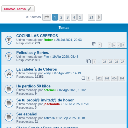
Nuevo Tema
Página
1
de
21
1
2
3
4
5
21
Siguiente
818 temas
…
Temas
COCINILLAS CBFEROS
Último mensaje por
Rober
«
28 Jul 2021, 22:03
Respuestas:
239
1
5
6
7
8
…
Películas y Series.
Último mensaje por
Fito
«
19 Abr 2020, 08:48
Respuestas:
861
1
24
25
26
27
…
La cafetería de Cbferos
Último mensaje por
korty
«
07 Ago 2026, 14:19
Respuestas:
19352
1
602
603
604
605
…
He perdido 50 kilos
Último mensaje por
ceferalu
«
02 Ago 2026, 19:02
Respuestas:
9
Se tu propi@ invitad@ de honor
Último mensaje por
josehonda
«
16 Dic 2025, 07:20
Respuestas:
3
Ser español
Último mensaje por
zafiro76
«
12 Sep 2025, 11:18
Respuestas:
11