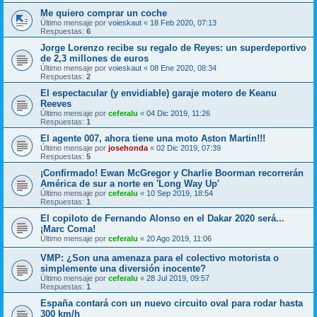
Me quiero comprar un coche
Último mensaje por
voieskaut
«
18 Feb 2020, 07:13
Respuestas:
6
Jorge Lorenzo recibe su regalo de Reyes: un superdeportivo
de 2,3 millones de euros
Último mensaje por
voieskaut
«
08 Ene 2020, 08:34
Respuestas:
2
El espectacular (y envidiable) garaje motero de Keanu
Reeves
Último mensaje por
ceferalu
«
04 Dic 2019, 11:26
Respuestas:
1
El agente 007, ahora tiene una moto Aston Martin!!!
Último mensaje por
josehonda
«
02 Dic 2019, 07:39
Respuestas:
5
¡Confirmado! Ewan McGregor y Charlie Boorman recorrerán
América de sur a norte en 'Long Way Up'
Último mensaje por
ceferalu
«
10 Sep 2019, 18:54
Respuestas:
1
El copiloto de Fernando Alonso en el Dakar 2020 será...
¡Marc Coma!
Último mensaje por
ceferalu
«
20 Ago 2019, 11:06
VMP: ¿Son una amenaza para el colectivo motorista o
simplemente una diversión inocente?
Último mensaje por
ceferalu
«
28 Jul 2019, 09:57
Respuestas:
1
España contará con un nuevo circuito oval para rodar hasta
300 km/h