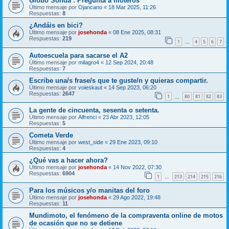
Globo Sonda : Pregunta a moteros
Último mensaje por
Ojancano
«
18 Mar 2025, 11:26
Respuestas:
8
¿Andáis en bici?
Último mensaje por
josehonda
«
08 Ene 2025, 08:31
Respuestas:
219
1
4
5
6
7
…
Autoescuela para sacarse el A2
Último mensaje por
milagro4
«
12 Sep 2024, 20:48
Respuestas:
7
Escribe una/s frase/s que te guste/n y quieras compartir.
Último mensaje por
voieskaut
«
14 Sep 2023, 06:20
Respuestas:
2647
1
80
81
82
83
…
La gente de cincuenta, sesenta o setenta.
Último mensaje por
Alfrenci
«
23 Abr 2023, 12:05
Respuestas:
5
Cometa Verde
Último mensaje por
west_side
«
29 Ene 2023, 09:10
Respuestas:
4
¿Qué vas a hacer ahora?
Último mensaje por
josehonda
«
14 Nov 2022, 07:30
Respuestas:
6904
1
213
214
215
216
…
Para los músicos y/o manitas del foro
Último mensaje por
josehonda
«
29 Ago 2022, 19:48
Respuestas:
11
Mundimoto, el fenómeno de la compraventa online de motos
de ocasión que no se detiene