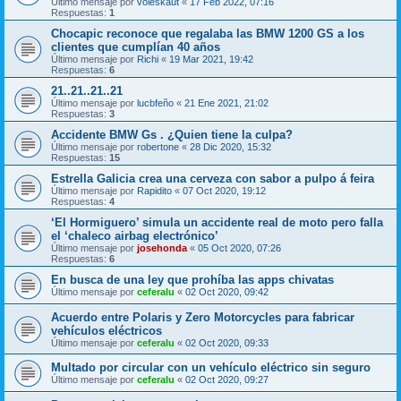
Último mensaje por
voieskaut
«
17 Feb 2022, 07:16
Respuestas:
1
Chocapic reconoce que regalaba las BMW 1200 GS a los
clientes que cumplían 40 años
Último mensaje por
Richi
«
19 Mar 2021, 19:42
Respuestas:
6
21..21..21..21
Último mensaje por
lucbfeño
«
21 Ene 2021, 21:02
Respuestas:
3
Accidente BMW Gs . ¿Quien tiene la culpa?
Último mensaje por
robertone
«
28 Dic 2020, 15:32
Respuestas:
15
Estrella Galicia crea una cerveza con sabor a pulpo á feira
Último mensaje por
Rapidito
«
07 Oct 2020, 19:12
Respuestas:
4
‘El Hormiguero’ simula un accidente real de moto pero falla
el ‘chaleco airbag electrónico’
Último mensaje por
josehonda
«
05 Oct 2020, 07:26
Respuestas:
6
En busca de una ley que prohíba las apps chivatas
Último mensaje por
ceferalu
«
02 Oct 2020, 09:42
Acuerdo entre Polaris y Zero Motorcycles para fabricar
vehículos eléctricos
Último mensaje por
ceferalu
«
02 Oct 2020, 09:33
Multado por circular con un vehículo eléctrico sin seguro
Último mensaje por
ceferalu
«
02 Oct 2020, 09:27