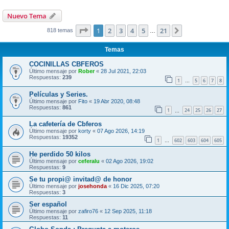
Nuevo Tema
Página
1
de
21
1
2
3
4
5
21
Siguiente
818 temas
…
Temas
COCINILLAS CBFEROS
Último mensaje por
Rober
«
28 Jul 2021, 22:03
Respuestas:
239
1
5
6
7
8
…
Películas y Series.
Último mensaje por
Fito
«
19 Abr 2020, 08:48
Respuestas:
861
1
24
25
26
27
…
La cafetería de Cbferos
Último mensaje por
korty
«
07 Ago 2026, 14:19
Respuestas:
19352
1
602
603
604
605
…
He perdido 50 kilos
Último mensaje por
ceferalu
«
02 Ago 2026, 19:02
Respuestas:
9
Se tu propi@ invitad@ de honor
Último mensaje por
josehonda
«
16 Dic 2025, 07:20
Respuestas:
3
Ser español
Último mensaje por
zafiro76
«
12 Sep 2025, 11:18
Respuestas:
11