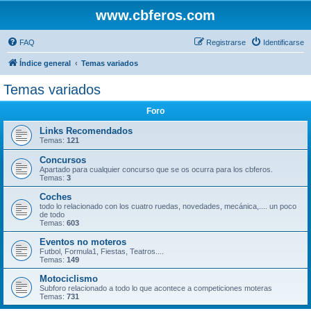
www.cbferos.com
FAQ
Registrarse
Identificarse
Índice general
Temas variados
Temas variados
Foro
Links Recomendados
Temas:
121
Concursos
Apartado para cualquier concurso que se os ocurra para los cbferos.
Temas:
3
Coches
todo lo relacionado con los cuatro ruedas, novedades, mecánica,.... un poco
de todo
Temas:
603
Eventos no moteros
Futbol, Formula1, Fiestas, Teatros....
Temas:
149
Motociclismo
Subforo relacionado a todo lo que acontece a competiciones moteras
Temas:
731