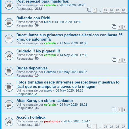
Post especial para masturbar.
Último mensaje por
ceferalu
«
28 Jul 2020, 20:26
Respuestas:
2162
1
65
66
67
68
…
Bailando con Richi
Último mensaje por
Richi
«
14 Jun 2020, 14:39
Respuestas:
39
1
2
Ducati lanza sus primeros patinetes eléctricos con hasta 35
kms. de autonomía
Último mensaje por
ceferalu
«
17 May 2020, 10:08
Cuidado!!! No piques!!!!!
Último mensaje por
ceferalu
«
14 May 2020, 17:35
Respuestas:
50
1
2
Dudas deportivas
Último mensaje por
lucbfeño
«
07 May 2020, 08:52
Respuestas:
10
Fotos tomadas desde diferentes perspectivas muestran lo
fácil que es manipular a través de la imagen
Último mensaje por
wpolo
«
06 May 2020, 14:28
Respuestas:
2
Alias Karra, un cbfero cantautor
Último mensaje por
ceferalu
«
04 May 2020, 18:21
Respuestas:
36
1
2
Acción Follética
Último mensaje por
josehonda
«
28 Abr 2020, 10:47
Respuestas:
834
1
24
25
26
27
…