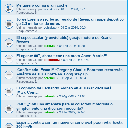
Me quiero comprar un coche
Último mensaje por
voieskaut
«
18 Feb 2020, 07:13
Respuestas:
6
Jorge Lorenzo recibe su regalo de Reyes: un superdeportivo
de 2,3 millones de euros
Último mensaje por
voieskaut
«
08 Ene 2020, 08:34
Respuestas:
2
El espectacular (y envidiable) garaje motero de Keanu
Reeves
Último mensaje por
ceferalu
«
04 Dic 2019, 11:26
Respuestas:
1
El agente 007, ahora tiene una moto Aston Martin!!!
Último mensaje por
josehonda
«
02 Dic 2019, 07:39
Respuestas:
5
¡Confirmado! Ewan McGregor y Charlie Boorman recorrerán
América de sur a norte en 'Long Way Up'
Último mensaje por
ceferalu
«
10 Sep 2019, 18:54
Respuestas:
1
El copiloto de Fernando Alonso en el Dakar 2020 será...
¡Marc Coma!
Último mensaje por
ceferalu
«
20 Ago 2019, 11:06
VMP: ¿Son una amenaza para el colectivo motorista o
simplemente una diversión inocente?
Último mensaje por
ceferalu
«
28 Jul 2019, 09:57
Respuestas:
1
España contará con un nuevo circuito oval para rodar hasta
300 km/h