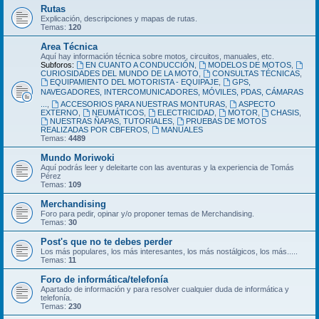
Rutas
Explicación, descripciones y mapas de rutas.
Temas:
120
Area Técnica
Aquí hay información técnica sobre motos, circuitos, manuales, etc.
Subforos:
EN CUANTO A CONDUCCIÓN
,
MODELOS DE MOTOS
,
CURIOSIDADES DEL MUNDO DE LA MOTO
,
CONSULTAS TÉCNICAS
,
EQUIPAMIENTO DEL MOTORISTA - EQUIPAJE
,
GPS,
NAVEGADORES, INTERCOMUNICADORES, MÓVILES, PDAS, CÁMARAS
...
,
ACCESORIOS PARA NUESTRAS MONTURAS
,
ASPECTO
EXTERNO
,
NEUMÁTICOS
,
ELECTRICIDAD
,
MOTOR
,
CHASIS
,
NUESTRAS ÑAPAS, TUTORIALES
,
PRUEBAS DE MOTOS
REALIZADAS POR CBFEROS
,
MANUALES
Temas:
4489
Mundo Moriwoki
Aquí podrás leer y deleitarte con las aventuras y la experiencia de Tomás
Pérez
Temas:
109
Merchandising
Foro para pedir, opinar y/o proponer temas de Merchandising.
Temas:
30
Post's que no te debes perder
Los más populares, los más interesantes, los más nostálgicos, los más.....
Temas:
11
Foro de informática/telefonía
Apartado de información y para resolver cualquier duda de informática y
telefonía.
Temas:
230