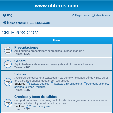
www.cbferos.com
FAQ
Registrarse
Identificarse
Índice general
CBFEROS.COM
CBFEROS.COM
Foro
Presentaciones
Aquí puedes presentarte y explicarnos un poco más de ti.
Temas:
5320
General
Aquí charlamos de nuestras cosas y de todo lo que nos interesa.
Temas:
4100
Salidas
¿Quieres concertar una salida con más gente y no sabes dónde? Este es el
foro para que puedas quedar con tus amigos.
Subforos:
Salidas Locales
,
Salidas a nivel nacional
,
Concentraciones,
salones, cursos, rodadas,...
Temas:
1687
Crónicas y fotos de salidas
Comparte aquí tus aventuras, ponle los dientes largos a más de uno y sobre
todo pásalo bien leyendo las de los demás.
Subforo:
Crónicas Viajeras
Temas:
1326