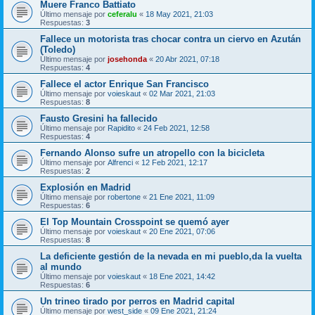
Muere Franco Battiato
Último mensaje por
ceferalu
«
18 May 2021, 21:03
Respuestas:
3
Fallece un motorista tras chocar contra un ciervo en Azután
(Toledo)
Último mensaje por
josehonda
«
20 Abr 2021, 07:18
Respuestas:
4
Fallece el actor Enrique San Francisco
Último mensaje por
voieskaut
«
02 Mar 2021, 21:03
Respuestas:
8
Fausto Gresini ha fallecido
Último mensaje por
Rapidito
«
24 Feb 2021, 12:58
Respuestas:
4
Fernando Alonso sufre un atropello con la bicicleta
Último mensaje por
Alfrenci
«
12 Feb 2021, 12:17
Respuestas:
2
Explosión en Madrid
Último mensaje por
robertone
«
21 Ene 2021, 11:09
Respuestas:
6
El Top Mountain Crosspoint se quemó ayer
Último mensaje por
voieskaut
«
20 Ene 2021, 07:06
Respuestas:
8
La deficiente gestión de la nevada en mi pueblo,da la vuelta
al mundo
Último mensaje por
voieskaut
«
18 Ene 2021, 14:42
Respuestas:
6
Un trineo tirado por perros en Madrid capital
Último mensaje por
west_side
«
09 Ene 2021, 21:24