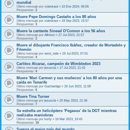
mundial
Último mensaje por
voieskaut
«
10 Ene 2024, 06:56
Respuestas:
2
Muere Pepe Domingo Castaño a los 80 años
Último mensaje por
voieskaut
«
18 Sep 2023, 15:57
Respuestas:
3
Muere la cantante Sinead O'Connor a los 56 años
Último mensaje por
Alfrenci
«
27 Jul 2023, 22:57
Respuestas:
2
Muere el dibujante Francisco Ibáñez, creador de Mortadelo y
Filemón
Último mensaje por
west_side
«
19 Jul 2023, 07:01
Respuestas:
4
Carlitos Alcaraz, campeón de Wimbledon 2023
Último mensaje por
jesuscla
«
17 Jul 2023, 21:42
Respuestas:
4
Muere 'Mari Carmen y sus muñecos' a los 80 años por una
caída en Tenerife
Último mensaje por
Gachamigo
«
19 Jun 2023, 11:08
Respuestas:
6
Muere Tina Turner
Último mensaje por
jesuscla
«
25 May 2023, 21:36
Respuestas:
7
Se estrella un helicóptero 'Pegasus' de la DGT mientras
realizaba maniobras
Último mensaje por
korty
«
10 Mar 2023, 19:43
Respuestas:
18
Somos el mejor país del mundo