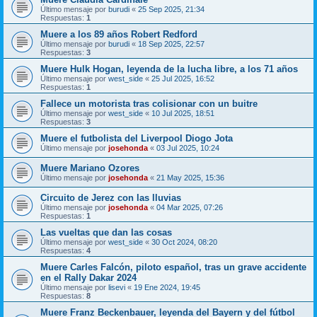
Último mensaje por
burudi
«
25 Sep 2025, 21:34
Respuestas:
1
Muere a los 89 años Robert Redford
Último mensaje por
burudi
«
18 Sep 2025, 22:57
Respuestas:
3
Muere Hulk Hogan, leyenda de la lucha libre, a los 71 años
Último mensaje por
west_side
«
25 Jul 2025, 16:52
Respuestas:
1
Fallece un motorista tras colisionar con un buitre
Último mensaje por
west_side
«
10 Jul 2025, 18:51
Respuestas:
3
Muere el futbolista del Liverpool Diogo Jota
Último mensaje por
josehonda
«
03 Jul 2025, 10:24
Muere Mariano Ozores
Último mensaje por
josehonda
«
21 May 2025, 15:36
Circuito de Jerez con las lluvias
Último mensaje por
josehonda
«
04 Mar 2025, 07:26
Respuestas:
1
Las vueltas que dan las cosas
Último mensaje por
west_side
«
30 Oct 2024, 08:20
Respuestas:
4
Muere Carles Falcón, piloto español, tras un grave accidente
en el Rally Dakar 2024
Último mensaje por
lisevi
«
19 Ene 2024, 19:45
Respuestas:
8
Muere Franz Beckenbauer, leyenda del Bayern y del fútbol