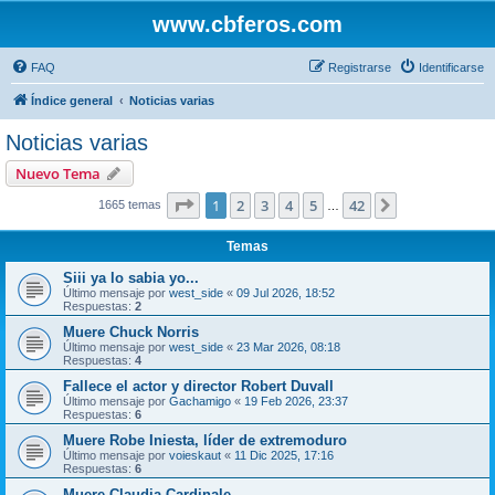
www.cbferos.com
FAQ
Registrarse
Identificarse
Índice general
Noticias varias
Noticias varias
Nuevo Tema
Página
1
de
42
1
2
3
4
5
42
Siguiente
1665 temas
…
Temas
Siii ya lo sabia yo...
Último mensaje por
west_side
«
09 Jul 2026, 18:52
Respuestas:
2
Muere Chuck Norris
Último mensaje por
west_side
«
23 Mar 2026, 08:18
Respuestas:
4
Fallece el actor y director Robert Duvall
Último mensaje por
Gachamigo
«
19 Feb 2026, 23:37
Respuestas:
6
Muere Robe Iniesta, líder de extremoduro
Último mensaje por
voieskaut
«
11 Dic 2025, 17:16
Respuestas:
6
Muere Claudia Cardinale