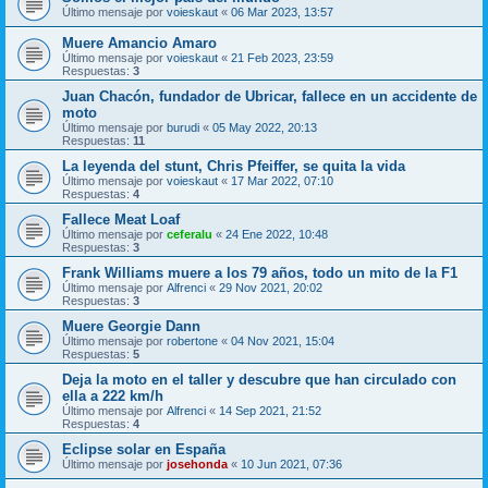
Último mensaje por
voieskaut
«
06 Mar 2023, 13:57
Muere Amancio Amaro
Último mensaje por
voieskaut
«
21 Feb 2023, 23:59
Respuestas:
3
Juan Chacón, fundador de Ubricar, fallece en un accidente de
moto
Último mensaje por
burudi
«
05 May 2022, 20:13
Respuestas:
11
La leyenda del stunt, Chris Pfeiffer, se quita la vida
Último mensaje por
voieskaut
«
17 Mar 2022, 07:10
Respuestas:
4
Fallece Meat Loaf
Último mensaje por
ceferalu
«
24 Ene 2022, 10:48
Respuestas:
3
Frank Williams muere a los 79 años, todo un mito de la F1
Último mensaje por
Alfrenci
«
29 Nov 2021, 20:02
Respuestas:
3
Muere Georgie Dann
Último mensaje por
robertone
«
04 Nov 2021, 15:04
Respuestas:
5
Deja la moto en el taller y descubre que han circulado con
ella a 222 km/h
Último mensaje por
Alfrenci
«
14 Sep 2021, 21:52
Respuestas:
4
Eclipse solar en España
Último mensaje por
josehonda
«
10 Jun 2021, 07:36