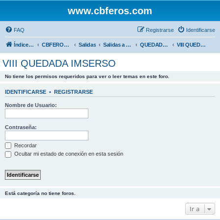
www.cbferos.com
FAQ
Registrarse
Identificarse
Índice general
CBFEROS.COM
Salidas
Salidas a nivel nacional
QUEDADA IMSERSO
VIII QUEDADA IMSERSO
VIII QUEDADA IMSERSO
No tiene los permisos requeridos para ver o leer temas en este foro.
IDENTIFICARSE
•
REGISTRARSE
Nombre de Usuario:
Contraseña:
Recordar
Ocultar mi estado de conexión en esta sesión
Está categoría no tiene foros.
Ir a