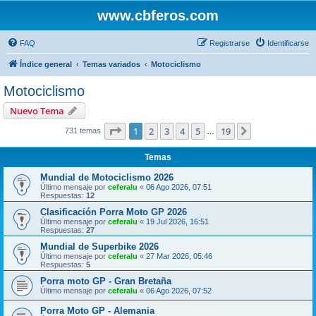
www.cbferos.com
FAQ
Registrarse
Identificarse
Índice general
Temas variados
Motociclismo
Motociclismo
Nuevo Tema
Página
1
de
19
1
2
3
4
5
19
Siguiente
731 temas
…
Temas
Mundial de Motociclismo 2026
Último mensaje por
ceferalu
«
06 Ago 2026, 07:51
Respuestas:
12
Clasificación Porra Moto GP 2026
Último mensaje por
ceferalu
«
19 Jul 2026, 16:51
Respuestas:
27
Mundial de Superbike 2026
Último mensaje por
ceferalu
«
27 Mar 2026, 05:46
Respuestas:
5
Porra moto GP - Gran Bretaña
Último mensaje por
ceferalu
«
06 Ago 2026, 07:52
Porra Moto GP - Alemania