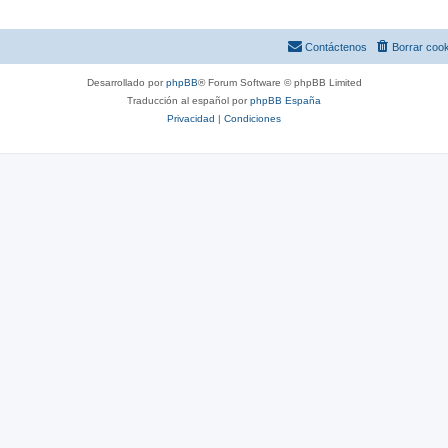
Contáctenos
Borrar coo
Desarrollado por
phpBB
® Forum Software © phpBB Limited
Traducción al español por
phpBB España
Privacidad
|
Condiciones