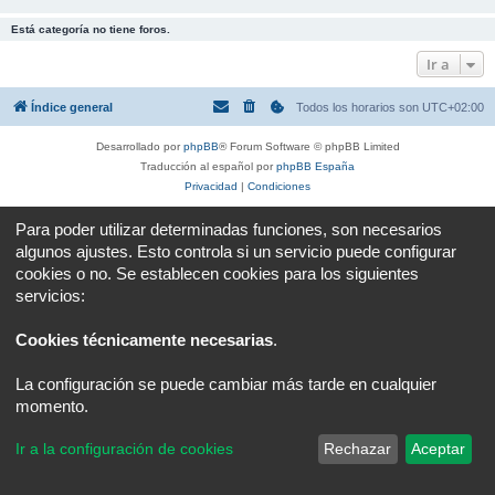
Está categoría no tiene foros.
Ir a
Índice general
Todos los horarios son
UTC+02:00
Desarrollado por
phpBB
® Forum Software © phpBB Limited
Traducción al español por
phpBB España
Privacidad
|
Condiciones
Para poder utilizar determinadas funciones, son necesarios
algunos ajustes. Esto controla si un servicio puede configurar
cookies o no. Se establecen cookies para los siguientes
servicios:
Cookies técnicamente necesarias
.
La configuración se puede cambiar más tarde en cualquier
momento.
Ir a la configuración de cookies
Rechazar
Aceptar