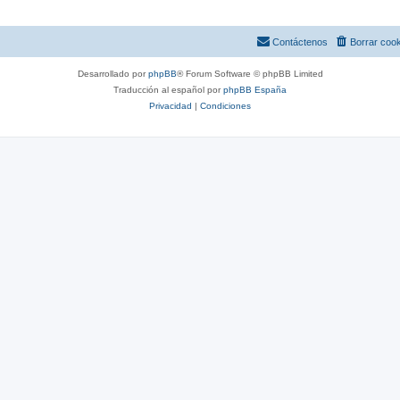
Contáctenos
Borrar coo
Desarrollado por
phpBB
® Forum Software © phpBB Limited
Traducción al español por
phpBB España
Privacidad
|
Condiciones