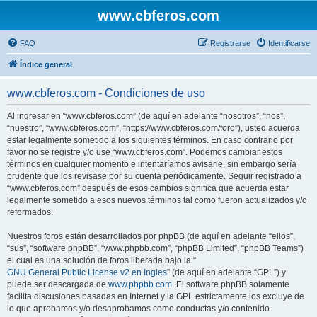
www.cbferos.com
FAQ
Registrarse
Identificarse
Índice general
www.cbferos.com - Condiciones de uso
Al ingresar en “www.cbferos.com” (de aquí en adelante “nosotros”, “nos”,
“nuestro”, “www.cbferos.com”, “https://www.cbferos.com/foro”), usted acuerda
estar legalmente sometido a los siguientes términos. En caso contrario por
favor no se registre y/o use “www.cbferos.com”. Podemos cambiar estos
términos en cualquier momento e intentaríamos avisarle, sin embargo sería
prudente que los revisase por su cuenta periódicamente. Seguir registrado a
“www.cbferos.com” después de esos cambios significa que acuerda estar
legalmente sometido a esos nuevos términos tal como fueron actualizados y/o
reformados.
Nuestros foros están desarrollados por phpBB (de aquí en adelante “ellos”,
“sus”, “software phpBB”, “www.phpbb.com”, “phpBB Limited”, “phpBB Teams”)
el cual es una solución de foros liberada bajo la “
GNU General Public License v2 en Ingles
” (de aquí en adelante “GPL”) y
puede ser descargada de
www.phpbb.com
. El software phpBB solamente
facilita discusiones basadas en Internet y la GPL estrictamente los excluye de
lo que aprobamos y/o desaprobamos como conductas y/o contenido