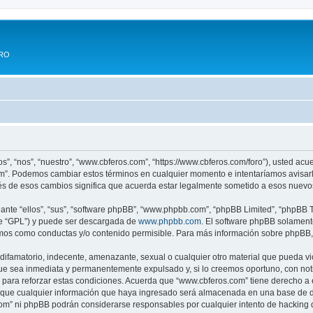
ERO
s”, “nos”, “nuestro”, “www.cbferos.com”, “https://www.cbferos.com/foro”), usted acu
com”. Podemos cambiar estos términos en cualquier momento e intentaríamos avisarl
s de esos cambios significa que acuerda estar legalmente sometido a esos nuevos
nte “ellos”, “sus”, “software phpBB”, “www.phpbb.com”, “phpBB Limited”, “phpBB Te
te “GPL”) y puede ser descargada de
www.phpbb.com
. El software phpBB solamente
os como conductas y/o contenido permisible. Para más información sobre phpBB, p
difamatorio, indecente, amenazante, sexual o cualquier otro material que pueda vi
ue sea inmediata y permanentemente expulsado y, si lo creemos oportuno, con notif
para reforzar estas condiciones. Acuerda que “www.cbferos.com” tiene derecho a el
ue cualquier información que haya ingresado será almacenada en una base de da
.com” ni phpBB podrán considerarse responsables por cualquier intento de hacking