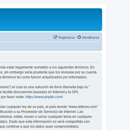
Registrarse
Identificarse
erda estar legalmente sometido a los siguientes términos. En
e, sin embargo sería prudente que los revisase por su cuenta
 términos tal como fueron actualizados y/o reformados.
ams”) el cual es una solución de foros liberada bajo la “
 facilita discusiones basadas en Internet y la GPL
or favor visite:
https://www.phpbb.com/
.
olar cualquier ley de su país, el país donde “www.cbferos.com”
icación a su Proveedor de Servicios de Internet. Las
iminar, editar, mover o cerrar cualquier tema en cualquier
tos. Dado que esta información no será compartida con
 que conlleve a que los datos sean comprometidos.