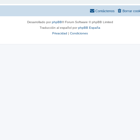
Contáctenos
Borrar coo
Desarrollado por
phpBB
® Forum Software © phpBB Limited
Traducción al español por
phpBB España
Privacidad
|
Condiciones