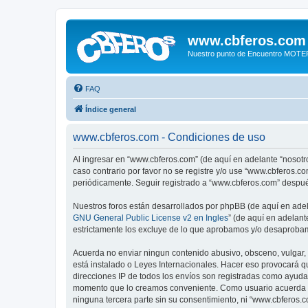
www.cbferos.com
Nuestro punto de Encuentro MOT
FAQ
Índice general
www.cbferos.com - Condiciones de uso
Al ingresar en “www.cbferos.com” (de aquí en adelante “nosotro
caso contrario por favor no se registre y/o use “www.cbferos.
periódicamente. Seguir registrado a “www.cbferos.com” despué
Nuestros foros están desarrollados por phpBB (de aquí en adela
GNU General Public License v2 en Ingles
” (de aquí en adelan
estrictamente los excluye de lo que aprobamos y/o desaprobam
Acuerda no enviar ningun contenido abusivo, obsceno, vulgar, 
está instalado o Leyes Internacionales. Hacer eso provocará q
direcciones IP de todos los envíos son registradas como ayuda 
momento que lo creamos conveniente. Como usuario acuerda q
ninguna tercera parte sin su consentimiento, ni “www.cbferos