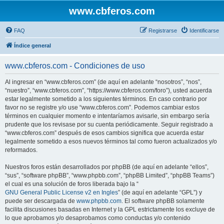
www.cbferos.com
FAQ
Registrarse
Identificarse
Índice general
www.cbferos.com - Condiciones de uso
Al ingresar en “www.cbferos.com” (de aquí en adelante “nosotros”, “nos”,
“nuestro”, “www.cbferos.com”, “https://www.cbferos.com/foro”), usted acuerda
estar legalmente sometido a los siguientes términos. En caso contrario por
favor no se registre y/o use “www.cbferos.com”. Podemos cambiar estos
términos en cualquier momento e intentaríamos avisarle, sin embargo sería
prudente que los revisase por su cuenta periódicamente. Seguir registrado a
“www.cbferos.com” después de esos cambios significa que acuerda estar
legalmente sometido a esos nuevos términos tal como fueron actualizados y/o
reformados.
Nuestros foros están desarrollados por phpBB (de aquí en adelante “ellos”,
“sus”, “software phpBB”, “www.phpbb.com”, “phpBB Limited”, “phpBB Teams”)
el cual es una solución de foros liberada bajo la “
GNU General Public License v2 en Ingles
” (de aquí en adelante “GPL”) y
puede ser descargada de
www.phpbb.com
. El software phpBB solamente
facilita discusiones basadas en Internet y la GPL estrictamente los excluye de
lo que aprobamos y/o desaprobamos como conductas y/o contenido