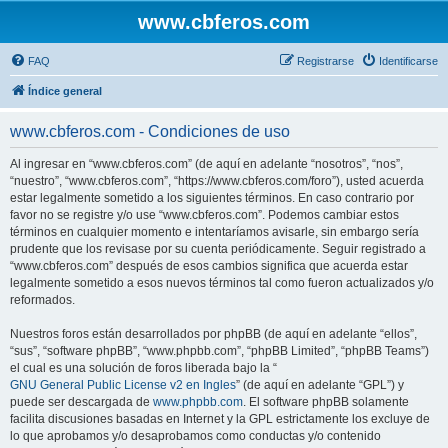
www.cbferos.com
FAQ
Registrarse
Identificarse
Índice general
www.cbferos.com - Condiciones de uso
Al ingresar en “www.cbferos.com” (de aquí en adelante “nosotros”, “nos”,
“nuestro”, “www.cbferos.com”, “https://www.cbferos.com/foro”), usted acuerda
estar legalmente sometido a los siguientes términos. En caso contrario por
favor no se registre y/o use “www.cbferos.com”. Podemos cambiar estos
términos en cualquier momento e intentaríamos avisarle, sin embargo sería
prudente que los revisase por su cuenta periódicamente. Seguir registrado a
“www.cbferos.com” después de esos cambios significa que acuerda estar
legalmente sometido a esos nuevos términos tal como fueron actualizados y/o
reformados.
Nuestros foros están desarrollados por phpBB (de aquí en adelante “ellos”,
“sus”, “software phpBB”, “www.phpbb.com”, “phpBB Limited”, “phpBB Teams”)
el cual es una solución de foros liberada bajo la “
GNU General Public License v2 en Ingles
” (de aquí en adelante “GPL”) y
puede ser descargada de
www.phpbb.com
. El software phpBB solamente
facilita discusiones basadas en Internet y la GPL estrictamente los excluye de
lo que aprobamos y/o desaprobamos como conductas y/o contenido