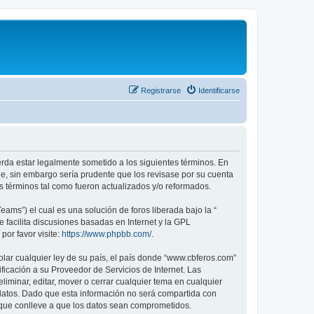
Registrarse
Identificarse
erda estar legalmente sometido a los siguientes términos. En
e, sin embargo sería prudente que los revisase por su cuenta
 términos tal como fueron actualizados y/o reformados.
ams”) el cual es una solución de foros liberada bajo la “
 facilita discusiones basadas en Internet y la GPL
or favor visite:
https://www.phpbb.com/
.
olar cualquier ley de su país, el país donde “www.cbferos.com”
icación a su Proveedor de Servicios de Internet. Las
iminar, editar, mover o cerrar cualquier tema en cualquier
tos. Dado que esta información no será compartida con
 que conlleve a que los datos sean comprometidos.