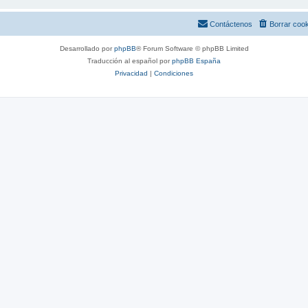
Contáctenos
Borrar coo
Desarrollado por
phpBB
® Forum Software © phpBB Limited
Traducción al español por
phpBB España
Privacidad
|
Condiciones