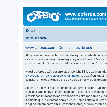
www.cbferos.com
Nuestro punto de Encuentro MOT
FAQ
Índice general
www.cbferos.com - Condiciones de uso
Al ingresar en “www.cbferos.com” (de aquí en adelante “nosotro
caso contrario por favor no se registre y/o use “www.cbferos.
periódicamente. Seguir registrado a “www.cbferos.com” despué
Nuestros foros están desarrollados por phpBB (de aquí en adela
GNU General Public License v2 en Ingles
” (de aquí en adelan
estrictamente los excluye de lo que aprobamos y/o desaprobam
Acuerda no enviar ningun contenido abusivo, obsceno, vulgar, 
está instalado o Leyes Internacionales. Hacer eso provocará q
direcciones IP de todos los envíos son registradas como ayuda 
momento que lo creamos conveniente. Como usuario acuerda q
ninguna tercera parte sin su consentimiento, ni “www.cbferos