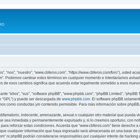
ERO
s”, “nos”, “nuestro”, “www.cbferos.com”, “https://www.cbferos.com/foro”), usted acu
com”. Podemos cambiar estos términos en cualquier momento e intentaríamos avisarl
s de esos cambios significa que acuerda estar legalmente sometido a esos nuevos
nte “ellos”, “sus”, “software phpBB”, “www.phpbb.com”, “phpBB Limited”, “phpBB Te
te “GPL”) y puede ser descargada de
www.phpbb.com
. El software phpBB solamente
os como conductas y/o contenido permisible. Para más información sobre phpBB, p
difamatorio, indecente, amenazante, sexual o cualquier otro material que pueda vi
ue sea inmediata y permanentemente expulsado y, si lo creemos oportuno, con notif
para reforzar estas condiciones. Acuerda que “www.cbferos.com” tiene derecho a el
ue cualquier información que haya ingresado será almacenada en una base de da
.com” ni phpBB podrán considerarse responsables por cualquier intento de hacking