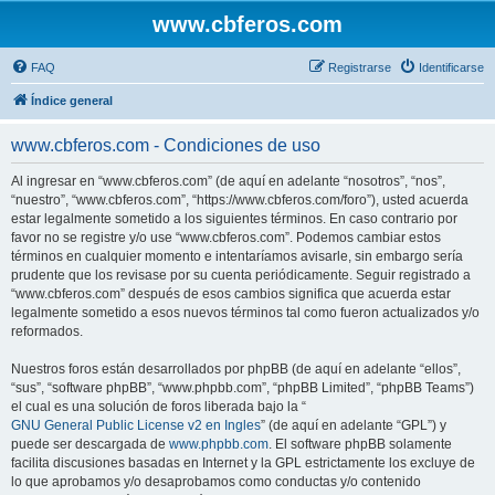
www.cbferos.com
FAQ
Registrarse
Identificarse
Índice general
www.cbferos.com - Condiciones de uso
Al ingresar en “www.cbferos.com” (de aquí en adelante “nosotros”, “nos”,
“nuestro”, “www.cbferos.com”, “https://www.cbferos.com/foro”), usted acuerda
estar legalmente sometido a los siguientes términos. En caso contrario por
favor no se registre y/o use “www.cbferos.com”. Podemos cambiar estos
términos en cualquier momento e intentaríamos avisarle, sin embargo sería
prudente que los revisase por su cuenta periódicamente. Seguir registrado a
“www.cbferos.com” después de esos cambios significa que acuerda estar
legalmente sometido a esos nuevos términos tal como fueron actualizados y/o
reformados.
Nuestros foros están desarrollados por phpBB (de aquí en adelante “ellos”,
“sus”, “software phpBB”, “www.phpbb.com”, “phpBB Limited”, “phpBB Teams”)
el cual es una solución de foros liberada bajo la “
GNU General Public License v2 en Ingles
” (de aquí en adelante “GPL”) y
puede ser descargada de
www.phpbb.com
. El software phpBB solamente
facilita discusiones basadas en Internet y la GPL estrictamente los excluye de
lo que aprobamos y/o desaprobamos como conductas y/o contenido