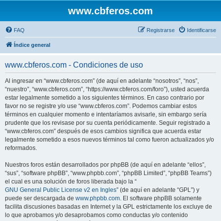
www.cbferos.com
FAQ
Registrarse
Identificarse
Índice general
www.cbferos.com - Condiciones de uso
Al ingresar en “www.cbferos.com” (de aquí en adelante “nosotros”, “nos”,
“nuestro”, “www.cbferos.com”, “https://www.cbferos.com/foro”), usted acuerda
estar legalmente sometido a los siguientes términos. En caso contrario por
favor no se registre y/o use “www.cbferos.com”. Podemos cambiar estos
términos en cualquier momento e intentaríamos avisarle, sin embargo sería
prudente que los revisase por su cuenta periódicamente. Seguir registrado a
“www.cbferos.com” después de esos cambios significa que acuerda estar
legalmente sometido a esos nuevos términos tal como fueron actualizados y/o
reformados.
Nuestros foros están desarrollados por phpBB (de aquí en adelante “ellos”,
“sus”, “software phpBB”, “www.phpbb.com”, “phpBB Limited”, “phpBB Teams”)
el cual es una solución de foros liberada bajo la “
GNU General Public License v2 en Ingles
” (de aquí en adelante “GPL”) y
puede ser descargada de
www.phpbb.com
. El software phpBB solamente
facilita discusiones basadas en Internet y la GPL estrictamente los excluye de
lo que aprobamos y/o desaprobamos como conductas y/o contenido