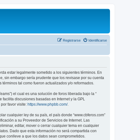
Registrarse
Identificarse
erda estar legalmente sometido a los siguientes términos. En
e, sin embargo sería prudente que los revisase por su cuenta
 términos tal como fueron actualizados y/o reformados.
ams”) el cual es una solución de foros liberada bajo la “
 facilita discusiones basadas en Internet y la GPL
or favor visite:
https://www.phpbb.com/
.
olar cualquier ley de su país, el país donde “www.cbferos.com”
icación a su Proveedor de Servicios de Internet. Las
iminar, editar, mover o cerrar cualquier tema en cualquier
tos. Dado que esta información no será compartida con
 que conlleve a que los datos sean comprometidos.