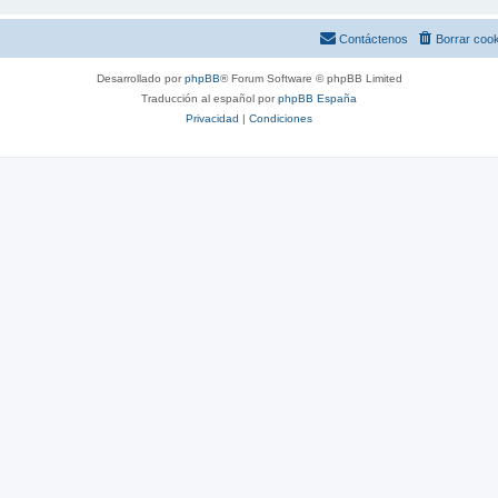
Contáctenos
Borrar coo
Desarrollado por
phpBB
® Forum Software © phpBB Limited
Traducción al español por
phpBB España
Privacidad
|
Condiciones