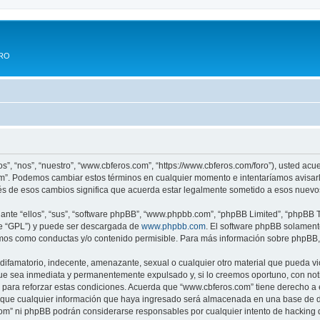
ERO
s”, “nos”, “nuestro”, “www.cbferos.com”, “https://www.cbferos.com/foro”), usted acu
com”. Podemos cambiar estos términos en cualquier momento e intentaríamos avisarl
s de esos cambios significa que acuerda estar legalmente sometido a esos nuevos
nte “ellos”, “sus”, “software phpBB”, “www.phpbb.com”, “phpBB Limited”, “phpBB Te
te “GPL”) y puede ser descargada de
www.phpbb.com
. El software phpBB solamente
os como conductas y/o contenido permisible. Para más información sobre phpBB, p
difamatorio, indecente, amenazante, sexual o cualquier otro material que pueda vi
ue sea inmediata y permanentemente expulsado y, si lo creemos oportuno, con notif
para reforzar estas condiciones. Acuerda que “www.cbferos.com” tiene derecho a el
ue cualquier información que haya ingresado será almacenada en una base de da
.com” ni phpBB podrán considerarse responsables por cualquier intento de hacking