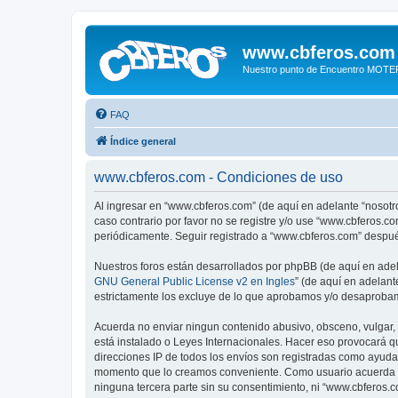
www.cbferos.com
Nuestro punto de Encuentro MOT
FAQ
Índice general
www.cbferos.com - Condiciones de uso
Al ingresar en “www.cbferos.com” (de aquí en adelante “nosotro
caso contrario por favor no se registre y/o use “www.cbferos.
periódicamente. Seguir registrado a “www.cbferos.com” despué
Nuestros foros están desarrollados por phpBB (de aquí en adela
GNU General Public License v2 en Ingles
” (de aquí en adelan
estrictamente los excluye de lo que aprobamos y/o desaprobam
Acuerda no enviar ningun contenido abusivo, obsceno, vulgar, 
está instalado o Leyes Internacionales. Hacer eso provocará q
direcciones IP de todos los envíos son registradas como ayuda 
momento que lo creamos conveniente. Como usuario acuerda q
ninguna tercera parte sin su consentimiento, ni “www.cbferos