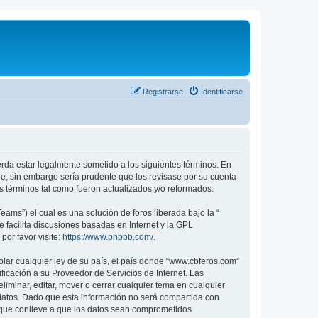
Registrarse
Identificarse
erda estar legalmente sometido a los siguientes términos. En
e, sin embargo sería prudente que los revisase por su cuenta
 términos tal como fueron actualizados y/o reformados.
ams”) el cual es una solución de foros liberada bajo la “
 facilita discusiones basadas en Internet y la GPL
or favor visite:
https://www.phpbb.com/
.
olar cualquier ley de su país, el país donde “www.cbferos.com”
icación a su Proveedor de Servicios de Internet. Las
iminar, editar, mover o cerrar cualquier tema en cualquier
tos. Dado que esta información no será compartida con
 que conlleve a que los datos sean comprometidos.