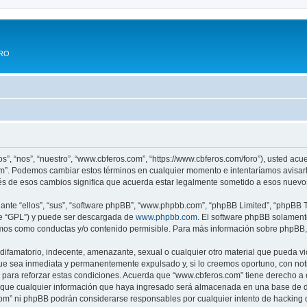
ERO
s”, “nos”, “nuestro”, “www.cbferos.com”, “https://www.cbferos.com/foro”), usted acu
com”. Podemos cambiar estos términos en cualquier momento e intentaríamos avisarl
s de esos cambios significa que acuerda estar legalmente sometido a esos nuevos
nte “ellos”, “sus”, “software phpBB”, “www.phpbb.com”, “phpBB Limited”, “phpBB Te
te “GPL”) y puede ser descargada de
www.phpbb.com
. El software phpBB solamente
os como conductas y/o contenido permisible. Para más información sobre phpBB, p
difamatorio, indecente, amenazante, sexual o cualquier otro material que pueda vi
ue sea inmediata y permanentemente expulsado y, si lo creemos oportuno, con notif
para reforzar estas condiciones. Acuerda que “www.cbferos.com” tiene derecho a el
ue cualquier información que haya ingresado será almacenada en una base de da
.com” ni phpBB podrán considerarse responsables por cualquier intento de hacking