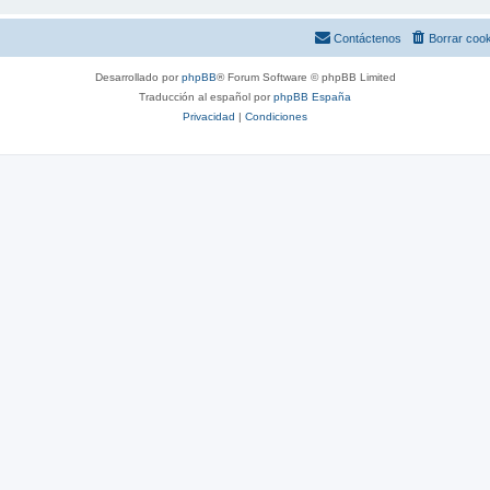
Contáctenos
Borrar coo
Desarrollado por
phpBB
® Forum Software © phpBB Limited
Traducción al español por
phpBB España
Privacidad
|
Condiciones