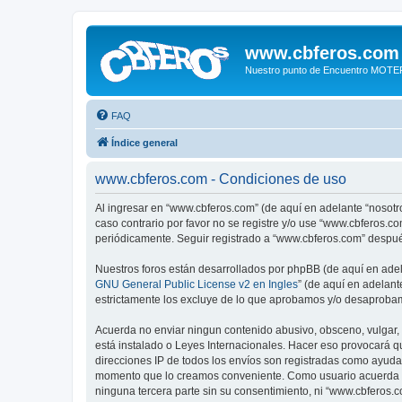
www.cbferos.com
Nuestro punto de Encuentro MOT
FAQ
Índice general
www.cbferos.com - Condiciones de uso
Al ingresar en “www.cbferos.com” (de aquí en adelante “nosotro
caso contrario por favor no se registre y/o use “www.cbferos.
periódicamente. Seguir registrado a “www.cbferos.com” despué
Nuestros foros están desarrollados por phpBB (de aquí en adela
GNU General Public License v2 en Ingles
” (de aquí en adelan
estrictamente los excluye de lo que aprobamos y/o desaprobam
Acuerda no enviar ningun contenido abusivo, obsceno, vulgar, 
está instalado o Leyes Internacionales. Hacer eso provocará q
direcciones IP de todos los envíos son registradas como ayuda 
momento que lo creamos conveniente. Como usuario acuerda q
ninguna tercera parte sin su consentimiento, ni “www.cbferos