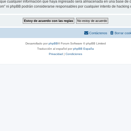
ue cualquier información que haya ingresado será almacenada en una base de da
.com” ni phpBB podrán considerarse responsables por cualquier intento de hacking
Contáctenos
Borrar coo
Desarrollado por
phpBB
® Forum Software © phpBB Limited
Traducción al español por
phpBB España
Privacidad
|
Condiciones