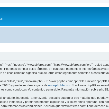
ERO
s”, “nos”, “nuestro”, “www.cbferos.com”, “https://www.cbferos.com/foro”), usted acu
com”. Podemos cambiar estos términos en cualquier momento e intentaríamos avisarl
s de esos cambios significa que acuerda estar legalmente sometido a esos nuevos
nte “ellos”, “sus”, “software phpBB”, “www.phpbb.com”, “phpBB Limited”, “phpBB Te
te “GPL”) y puede ser descargada de
www.phpbb.com
. El software phpBB solamente
os como conductas y/o contenido permisible. Para más información sobre phpBB, p
difamatorio, indecente, amenazante, sexual o cualquier otro material que pueda vi
ue sea inmediata y permanentemente expulsado y, si lo creemos oportuno, con notif
para reforzar estas condiciones. Acuerda que “www.cbferos.com” tiene derecho a el