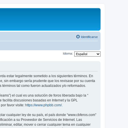
Identificarse
Idioma:
erda estar legalmente sometido a los siguientes términos. En
e, sin embargo sería prudente que los revisase por su cuenta
 términos tal como fueron actualizados y/o reformados.
ams”) el cual es una solución de foros liberada bajo la “
 facilita discusiones basadas en Internet y la GPL
or favor visite:
https://www.phpbb.com/
.
olar cualquier ley de su país, el país donde “www.cbferos.com”
icación a su Proveedor de Servicios de Internet. Las
iminar, editar, mover o cerrar cualquier tema en cualquier