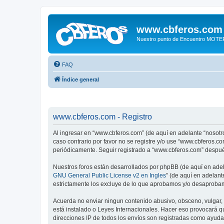
www.cbferos.com
Nuestro punto de Encuentro MOT
FAQ
Índice general
www.cbferos.com - Registro
Al ingresar en “www.cbferos.com” (de aquí en adelante “nosotro
caso contrario por favor no se registre y/o use “www.cbferos.
periódicamente. Seguir registrado a “www.cbferos.com” despué
Nuestros foros están desarrollados por phpBB (de aquí en adela
GNU General Public License v2 en Ingles
” (de aquí en adelan
estrictamente los excluye de lo que aprobamos y/o desaprobam
Acuerda no enviar ningun contenido abusivo, obsceno, vulgar, 
está instalado o Leyes Internacionales. Hacer eso provocará q
direcciones IP de todos los envíos son registradas como ayuda 