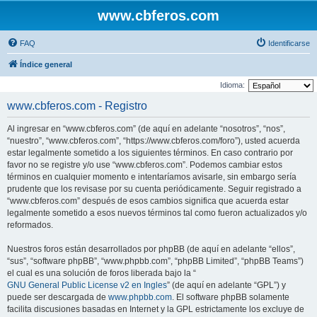
www.cbferos.com
FAQ
Identificarse
Índice general
Idioma:
www.cbferos.com - Registro
Al ingresar en “www.cbferos.com” (de aquí en adelante “nosotros”, “nos”,
“nuestro”, “www.cbferos.com”, “https://www.cbferos.com/foro”), usted acuerda
estar legalmente sometido a los siguientes términos. En caso contrario por
favor no se registre y/o use “www.cbferos.com”. Podemos cambiar estos
términos en cualquier momento e intentaríamos avisarle, sin embargo sería
prudente que los revisase por su cuenta periódicamente. Seguir registrado a
“www.cbferos.com” después de esos cambios significa que acuerda estar
legalmente sometido a esos nuevos términos tal como fueron actualizados y/o
reformados.
Nuestros foros están desarrollados por phpBB (de aquí en adelante “ellos”,
“sus”, “software phpBB”, “www.phpbb.com”, “phpBB Limited”, “phpBB Teams”)
el cual es una solución de foros liberada bajo la “
GNU General Public License v2 en Ingles
” (de aquí en adelante “GPL”) y
puede ser descargada de
www.phpbb.com
. El software phpBB solamente
facilita discusiones basadas en Internet y la GPL estrictamente los excluye de