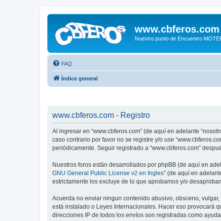
www.cbferos.com
Nuestro punto de Encuentro MOT
FAQ
Índice general
www.cbferos.com - Registro
Al ingresar en “www.cbferos.com” (de aquí en adelante “nosotro
caso contrario por favor no se registre y/o use “www.cbferos.
periódicamente. Seguir registrado a “www.cbferos.com” despué
Nuestros foros están desarrollados por phpBB (de aquí en adela
GNU General Public License v2 en Ingles
” (de aquí en adelan
estrictamente los excluye de lo que aprobamos y/o desaprobam
Acuerda no enviar ningun contenido abusivo, obsceno, vulgar, 
está instalado o Leyes Internacionales. Hacer eso provocará q
direcciones IP de todos los envíos son registradas como ayuda 