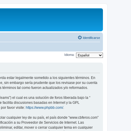
Identificarse
Idioma:
erda estar legalmente sometido a los siguientes términos. En
e, sin embargo sería prudente que los revisase por su cuenta
 términos tal como fueron actualizados y/o reformados.
ams”) el cual es una solución de foros liberada bajo la “
 facilita discusiones basadas en Internet y la GPL
or favor visite:
https://www.phpbb.com/
.
olar cualquier ley de su país, el país donde “www.cbferos.com”
icación a su Proveedor de Servicios de Internet. Las
iminar, editar, mover o cerrar cualquier tema en cualquier