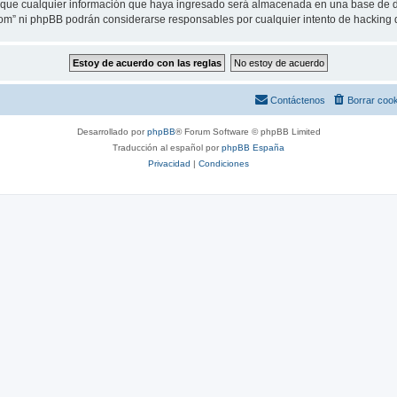
ue cualquier información que haya ingresado será almacenada en una base de da
.com” ni phpBB podrán considerarse responsables por cualquier intento de hacking
Contáctenos
Borrar coo
Desarrollado por
phpBB
® Forum Software © phpBB Limited
Traducción al español por
phpBB España
Privacidad
|
Condiciones