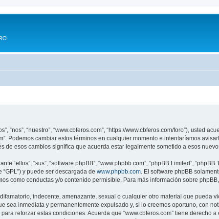
ERO
s”, “nos”, “nuestro”, “www.cbferos.com”, “https://www.cbferos.com/foro”), usted acu
com”. Podemos cambiar estos términos en cualquier momento e intentaríamos avisarl
s de esos cambios significa que acuerda estar legalmente sometido a esos nuevos
nte “ellos”, “sus”, “software phpBB”, “www.phpbb.com”, “phpBB Limited”, “phpBB Te
te “GPL”) y puede ser descargada de
www.phpbb.com
. El software phpBB solamente
os como conductas y/o contenido permisible. Para más información sobre phpBB, p
difamatorio, indecente, amenazante, sexual o cualquier otro material que pueda vi
ue sea inmediata y permanentemente expulsado y, si lo creemos oportuno, con notif
para reforzar estas condiciones. Acuerda que “www.cbferos.com” tiene derecho a el