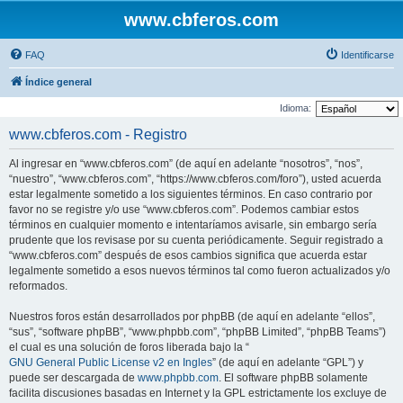
www.cbferos.com
FAQ
Identificarse
Índice general
Idioma:
www.cbferos.com - Registro
Al ingresar en “www.cbferos.com” (de aquí en adelante “nosotros”, “nos”,
“nuestro”, “www.cbferos.com”, “https://www.cbferos.com/foro”), usted acuerda
estar legalmente sometido a los siguientes términos. En caso contrario por
favor no se registre y/o use “www.cbferos.com”. Podemos cambiar estos
términos en cualquier momento e intentaríamos avisarle, sin embargo sería
prudente que los revisase por su cuenta periódicamente. Seguir registrado a
“www.cbferos.com” después de esos cambios significa que acuerda estar
legalmente sometido a esos nuevos términos tal como fueron actualizados y/o
reformados.
Nuestros foros están desarrollados por phpBB (de aquí en adelante “ellos”,
“sus”, “software phpBB”, “www.phpbb.com”, “phpBB Limited”, “phpBB Teams”)
el cual es una solución de foros liberada bajo la “
GNU General Public License v2 en Ingles
” (de aquí en adelante “GPL”) y
puede ser descargada de
www.phpbb.com
. El software phpBB solamente
facilita discusiones basadas en Internet y la GPL estrictamente los excluye de