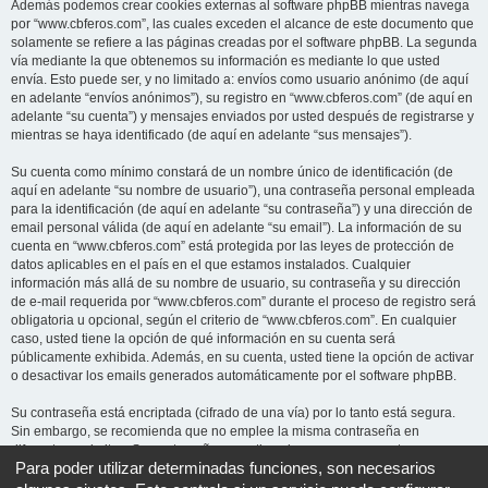
Además podemos crear cookies externas al software phpBB mientras navega
por “www.cbferos.com”, las cuales exceden el alcance de este documento que
solamente se refiere a las páginas creadas por el software phpBB. La segunda
vía mediante la que obtenemos su información es mediante lo que usted
envía. Esto puede ser, y no limitado a: envíos como usuario anónimo (de aquí
en adelante “envíos anónimos”), su registro en “www.cbferos.com” (de aquí en
adelante “su cuenta”) y mensajes enviados por usted después de registrarse y
mientras se haya identificado (de aquí en adelante “sus mensajes”).
Su cuenta como mínimo constará de un nombre único de identificación (de
aquí en adelante “su nombre de usuario”), una contraseña personal empleada
para la identificación (de aquí en adelante “su contraseña”) y una dirección de
email personal válida (de aquí en adelante “su email”). La información de su
cuenta en “www.cbferos.com” está protegida por las leyes de protección de
datos aplicables en el país en el que estamos instalados. Cualquier
información más allá de su nombre de usuario, su contraseña y su dirección
de e-mail requerida por “www.cbferos.com” durante el proceso de registro será
obligatoria u opcional, según el criterio de “www.cbferos.com”. En cualquier
caso, usted tiene la opción de qué información en su cuenta será
públicamente exhibida. Además, en su cuenta, usted tiene la opción de activar
o desactivar los emails generados automáticamente por el software phpBB.
Su contraseña está encriptada (cifrado de una vía) por lo tanto está segura.
Sin embargo, se recomienda que no emplee la misma contraseña en
diferentes websites. Su contraseña garantiza el acceso a su cuenta en
Para poder utilizar determinadas funciones, son necesarios
“www.cbferos.com”, por favor guárdela cuidadosamente y bajo ninguna
circunstancia ningún miembro “www.cbferos.com”, phpBB u otra tercera parte,