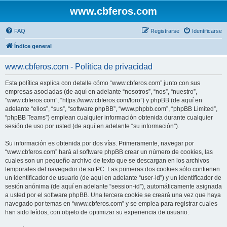
www.cbferos.com
FAQ
Registrarse
Identificarse
Índice general
www.cbferos.com - Política de privacidad
Esta política explica con detalle cómo “www.cbferos.com” junto con sus
empresas asociadas (de aquí en adelante “nosotros”, “nos”, “nuestro”,
“www.cbferos.com”, “https://www.cbferos.com/foro”) y phpBB (de aquí en
adelante “ellos”, “sus”, “software phpBB”, “www.phpbb.com”, “phpBB Limited”,
“phpBB Teams”) emplean cualquier información obtenida durante cualquier
sesión de uso por usted (de aquí en adelante “su información”).
Su información es obtenida por dos vías. Primeramente, navegar por
“www.cbferos.com” hará al software phpBB crear un número de cookies, las
cuales son un pequeño archivo de texto que se descargan en los archivos
temporales del navegador de su PC. Las primeras dos cookies sólo contienen
un identificador de usuario (de aquí en adelante “user-id”) y un identificador de
sesión anónima (de aquí en adelante “session-id”), automáticamente asignada
a usted por el software phpBB. Una tercera cookie se creará una vez que haya
navegado por temas en “www.cbferos.com” y se emplea para registrar cuales
han sido leídos, con objeto de optimizar su experiencia de usuario.