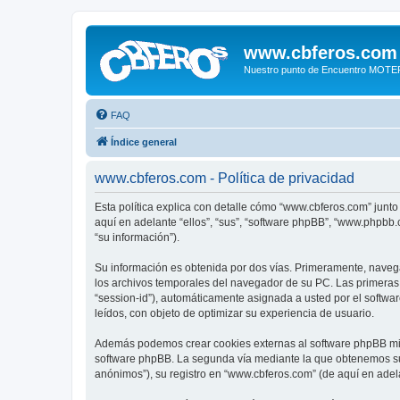
www.cbferos.com
Nuestro punto de Encuentro MOT
FAQ
Índice general
www.cbferos.com - Política de privacidad
Esta política explica con detalle cómo “www.cbferos.com” junto
aquí en adelante “ellos”, “sus”, “software phpBB”, “www.phpbb
“su información”).
Su información es obtenida por dos vías. Primeramente, naveg
los archivos temporales del navegador de su PC. Las primeras d
“session-id”), automáticamente asignada a usted por el softw
leídos, con objeto de optimizar su experiencia de usuario.
Además podemos crear cookies externas al software phpBB mie
software phpBB. La segunda vía mediante la que obtenemos su 
anónimos”), su registro en “www.cbferos.com” (de aquí en adel