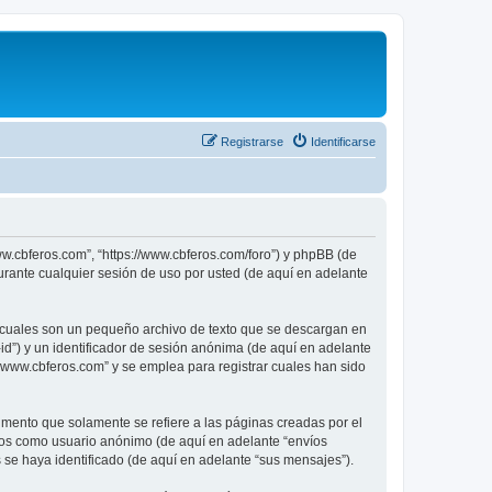
Registrarse
Identificarse
ww.cbferos.com”, “https://www.cbferos.com/foro”) y phpBB (de
rante cualquier sesión de uso por usted (de aquí en adelante
 cuales son un pequeño archivo de texto que se descargan en
id”) y un identificador de sesión anónima (de aquí en adelante
“www.cbferos.com” y se emplea para registrar cuales han sido
ento que solamente se refiere a las páginas creadas por el
íos como usuario anónimo (de aquí en adelante “envíos
 se haya identificado (de aquí en adelante “sus mensajes”).