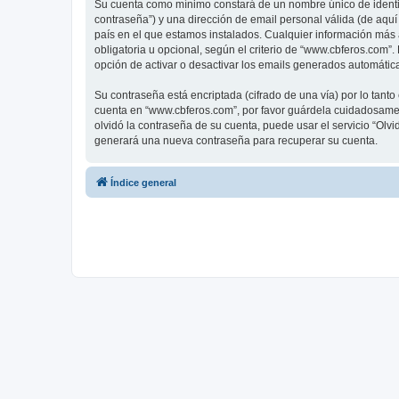
Su cuenta como mínimo constará de un nombre único de identifi
contraseña”) y una dirección de email personal válida (de aquí
país en el que estamos instalados. Cualquier información más 
obligatoria u opcional, según el criterio de “www.cbferos.com”
opción de activar o desactivar los emails generados automáti
Su contraseña está encriptada (cifrado de una vía) por lo tan
cuenta en “www.cbferos.com”, por favor guárdela cuidadosamen
olvidó la contraseña de su cuenta, puede usar el servicio “Olv
generará una nueva contraseña para recuperar su cuenta.
Índice general