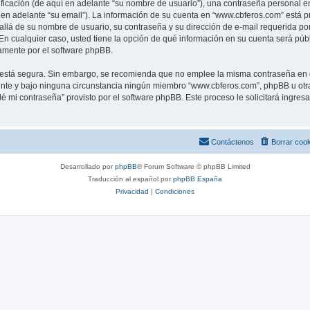
cación (de aquí en adelante “su nombre de usuario”), una contraseña personal em
 en adelante “su email”). La información de su cuenta en “www.cbferos.com” está pr
allá de su nombre de usuario, su contraseña y su dirección de e-mail requerida po
. En cualquier caso, usted tiene la opción de qué información en su cuenta será pú
camente por el software phpBB.
to está segura. Sin embargo, se recomienda que no emplee la misma contraseña en 
te y bajo ninguna circunstancia ningún miembro “www.cbferos.com”, phpBB u otra t
idé mi contraseña” provisto por el software phpBB. Este proceso le solicitará ingre
Contáctenos
Borrar coo
Desarrollado por
phpBB
® Forum Software © phpBB Limited
Traducción al español por
phpBB España
Privacidad
|
Condiciones