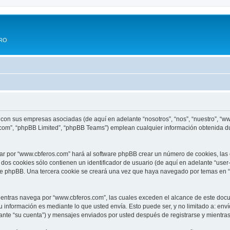
ERO
 con sus empresas asociadas (de aquí en adelante “nosotros”, “nos”, “nuestro”, “w
.com”, “phpBB Limited”, “phpBB Teams”) emplean cualquier información obtenida du
ar por “www.cbferos.com” hará al software phpBB crear un número de cookies, las
os cookies sólo contienen un identificador de usuario (de aquí en adelante “user-
are phpBB. Una tercera cookie se creará una vez que haya navegado por temas en 
ntras navega por “www.cbferos.com”, las cuales exceden el alcance de este docum
información es mediante lo que usted envía. Esto puede ser, y no limitado a: env
ante “su cuenta”) y mensajes enviados por usted después de registrarse y mientras