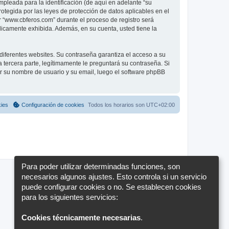
pleada para la identificación (de aquí en adelante “su
otegida por las leyes de protección de datos aplicables en el
r “www.cbferos.com” durante el proceso de registro será
blicamente exhibida. Además, en su cuenta, usted tiene la
diferentes websites. Su contraseña garantiza el acceso a su
ercera parte, legítimamente le preguntará su contraseña. Si
sar su nombre de usuario y su email, luego el software phpBB
kies
Configuración de cookies
Todos los horarios son
UTC+02:00
Para poder utilizar determinadas funciones, son
necesarios algunos ajustes. Esto controla si un servicio
puede configurar cookies o no. Se establecen cookies
para los siguientes servicios:
Cookies técnicamente necesarias
.