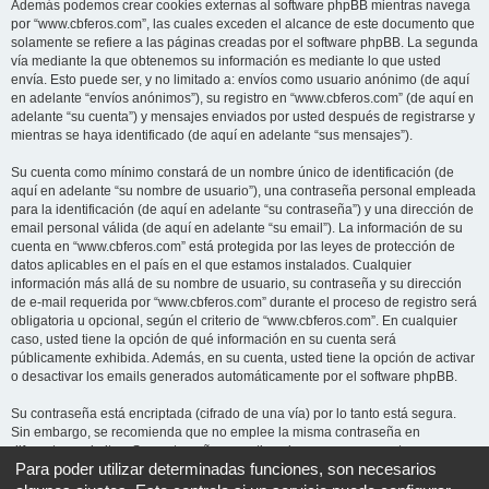
Además podemos crear cookies externas al software phpBB mientras navega
por “www.cbferos.com”, las cuales exceden el alcance de este documento que
solamente se refiere a las páginas creadas por el software phpBB. La segunda
vía mediante la que obtenemos su información es mediante lo que usted
envía. Esto puede ser, y no limitado a: envíos como usuario anónimo (de aquí
en adelante “envíos anónimos”), su registro en “www.cbferos.com” (de aquí en
adelante “su cuenta”) y mensajes enviados por usted después de registrarse y
mientras se haya identificado (de aquí en adelante “sus mensajes”).
Su cuenta como mínimo constará de un nombre único de identificación (de
aquí en adelante “su nombre de usuario”), una contraseña personal empleada
para la identificación (de aquí en adelante “su contraseña”) y una dirección de
email personal válida (de aquí en adelante “su email”). La información de su
cuenta en “www.cbferos.com” está protegida por las leyes de protección de
datos aplicables en el país en el que estamos instalados. Cualquier
información más allá de su nombre de usuario, su contraseña y su dirección
de e-mail requerida por “www.cbferos.com” durante el proceso de registro será
obligatoria u opcional, según el criterio de “www.cbferos.com”. En cualquier
caso, usted tiene la opción de qué información en su cuenta será
públicamente exhibida. Además, en su cuenta, usted tiene la opción de activar
o desactivar los emails generados automáticamente por el software phpBB.
Su contraseña está encriptada (cifrado de una vía) por lo tanto está segura.
Sin embargo, se recomienda que no emplee la misma contraseña en
diferentes websites. Su contraseña garantiza el acceso a su cuenta en
Para poder utilizar determinadas funciones, son necesarios
“www.cbferos.com”, por favor guárdela cuidadosamente y bajo ninguna
circunstancia ningún miembro “www.cbferos.com”, phpBB u otra tercera parte,