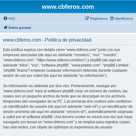
www.cbferos.com
FAQ
Registrarse
Identificarse
Índice general
www.cbferos.com - Política de privacidad
Esta política explica con detalle cómo “www.cbferos.com” junto con sus
empresas asociadas (de aquí en adelante “nosotros”, “nos”, “nuestro”,
“www.cbferos.com”, “https://www.cbferos.com/foro”) y phpBB (de aquí en
adelante “ellos”, “sus”, “software phpBB”, “www.phpbb.com”, “phpBB Limited”,
“phpBB Teams”) emplean cualquier información obtenida durante cualquier
sesión de uso por usted (de aquí en adelante “su información”).
Su información es obtenida por dos vías. Primeramente, navegar por
“www.cbferos.com” hará al software phpBB crear un número de cookies, las
cuales son un pequeño archivo de texto que se descargan en los archivos
temporales del navegador de su PC. Las primeras dos cookies sólo contienen
un identificador de usuario (de aquí en adelante “user-id”) y un identificador de
sesión anónima (de aquí en adelante “session-id”), automáticamente asignada
a usted por el software phpBB. Una tercera cookie se creará una vez que haya
navegado por temas en “www.cbferos.com” y se emplea para registrar cuales
han sido leídos, con objeto de optimizar su experiencia de usuario.