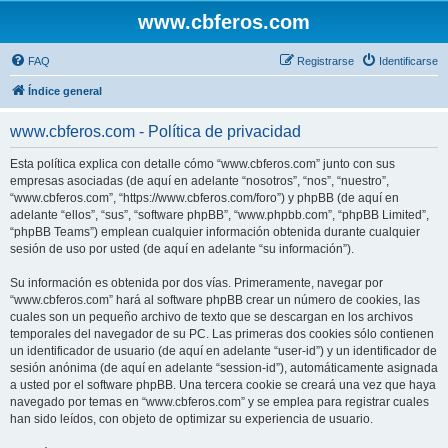
www.cbferos.com
FAQ
Registrarse
Identificarse
Índice general
www.cbferos.com - Política de privacidad
Esta política explica con detalle cómo “www.cbferos.com” junto con sus
empresas asociadas (de aquí en adelante “nosotros”, “nos”, “nuestro”,
“www.cbferos.com”, “https://www.cbferos.com/foro”) y phpBB (de aquí en
adelante “ellos”, “sus”, “software phpBB”, “www.phpbb.com”, “phpBB Limited”,
“phpBB Teams”) emplean cualquier información obtenida durante cualquier
sesión de uso por usted (de aquí en adelante “su información”).
Su información es obtenida por dos vías. Primeramente, navegar por
“www.cbferos.com” hará al software phpBB crear un número de cookies, las
cuales son un pequeño archivo de texto que se descargan en los archivos
temporales del navegador de su PC. Las primeras dos cookies sólo contienen
un identificador de usuario (de aquí en adelante “user-id”) y un identificador de
sesión anónima (de aquí en adelante “session-id”), automáticamente asignada
a usted por el software phpBB. Una tercera cookie se creará una vez que haya
navegado por temas en “www.cbferos.com” y se emplea para registrar cuales
han sido leídos, con objeto de optimizar su experiencia de usuario.