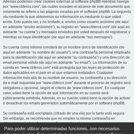
Además podemos crear cookies externas al software phpBB mientras navega
por “www.cbferos.com”, las cuales exceden el alcance de este documento que
solamente se refiere a las páginas creadas por el software phpBB. La segunda
vía mediante la que obtenemos su información es mediante lo que usted
envía. Esto puede ser, y no limitado a: envíos como usuario anónimo (de aquí
en adelante “envíos anónimos”), su registro en “www.cbferos.com” (de aquí en
adelante “su cuenta”) y mensajes enviados por usted después de registrarse y
mientras se haya identificado (de aquí en adelante “sus mensajes”).
Su cuenta como mínimo constará de un nombre único de identificación (de
aquí en adelante “su nombre de usuario”), una contraseña personal empleada
para la identificación (de aquí en adelante “su contraseña”) y una dirección de
email personal válida (de aquí en adelante “su email”). La información de su
cuenta en “www.cbferos.com” está protegida por las leyes de protección de
datos aplicables en el país en el que estamos instalados. Cualquier
información más allá de su nombre de usuario, su contraseña y su dirección
de e-mail requerida por “www.cbferos.com” durante el proceso de registro será
obligatoria u opcional, según el criterio de “www.cbferos.com”. En cualquier
caso, usted tiene la opción de qué información en su cuenta será
públicamente exhibida. Además, en su cuenta, usted tiene la opción de activar
o desactivar los emails generados automáticamente por el software phpBB.
Su contraseña está encriptada (cifrado de una vía) por lo tanto está segura.
Sin embargo, se recomienda que no emplee la misma contraseña en
diferentes websites. Su contraseña garantiza el acceso a su cuenta en
Para poder utilizar determinadas funciones, son necesarios
“www.cbferos.com”, por favor guárdela cuidadosamente y bajo ninguna
circunstancia ningún miembro “www.cbferos.com”, phpBB u otra tercera parte,