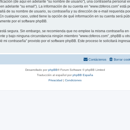
cación (de aquí en adelante “su nombre de usuario”), una contraseña personal em
 en adelante “su email”). La información de su cuenta en “www.cbferos.com” está pr
allá de su nombre de usuario, su contraseña y su dirección de e-mail requerida po
. En cualquier caso, usted tiene la opción de qué información en su cuenta será pú
camente por el software phpBB.
to está segura. Sin embargo, se recomienda que no emplee la misma contraseña en 
te y bajo ninguna circunstancia ningún miembro “www.cbferos.com”, phpBB u otra t
idé mi contraseña” provisto por el software phpBB. Este proceso le solicitará ingre
Contáctenos
Borrar coo
Desarrollado por
phpBB
® Forum Software © phpBB Limited
Traducción al español por
phpBB España
Privacidad
|
Condiciones