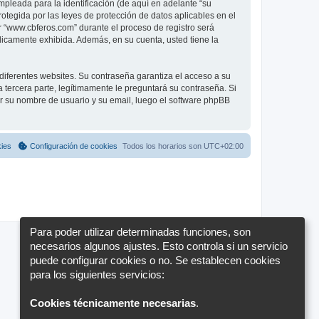
pleada para la identificación (de aquí en adelante “su
otegida por las leyes de protección de datos aplicables en el
r “www.cbferos.com” durante el proceso de registro será
blicamente exhibida. Además, en su cuenta, usted tiene la
diferentes websites. Su contraseña garantiza el acceso a su
ercera parte, legítimamente le preguntará su contraseña. Si
sar su nombre de usuario y su email, luego el software phpBB
kies
Configuración de cookies
Todos los horarios son
UTC+02:00
Para poder utilizar determinadas funciones, son
necesarios algunos ajustes. Esto controla si un servicio
puede configurar cookies o no. Se establecen cookies
para los siguientes servicios:
Cookies técnicamente necesarias
.