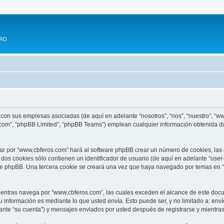
ERO
 con sus empresas asociadas (de aquí en adelante “nosotros”, “nos”, “nuestro”, “w
.com”, “phpBB Limited”, “phpBB Teams”) emplean cualquier información obtenida du
ar por “www.cbferos.com” hará al software phpBB crear un número de cookies, las
os cookies sólo contienen un identificador de usuario (de aquí en adelante “user-
are phpBB. Una tercera cookie se creará una vez que haya navegado por temas en 
ntras navega por “www.cbferos.com”, las cuales exceden el alcance de este docum
información es mediante lo que usted envía. Esto puede ser, y no limitado a: env
ante “su cuenta”) y mensajes enviados por usted después de registrarse y mientras