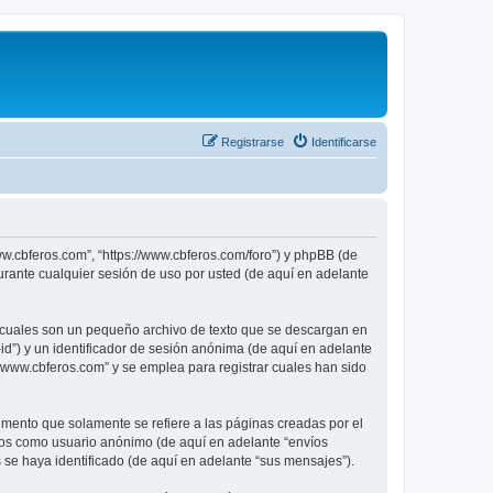
Registrarse
Identificarse
ww.cbferos.com”, “https://www.cbferos.com/foro”) y phpBB (de
rante cualquier sesión de uso por usted (de aquí en adelante
 cuales son un pequeño archivo de texto que se descargan en
id”) y un identificador de sesión anónima (de aquí en adelante
“www.cbferos.com” y se emplea para registrar cuales han sido
ento que solamente se refiere a las páginas creadas por el
íos como usuario anónimo (de aquí en adelante “envíos
 se haya identificado (de aquí en adelante “sus mensajes”).