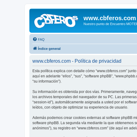
www.cbferos.com
Nuestro punto de Encuentro MOT
FAQ
Índice general
www.cbferos.com - Política de privacidad
Esta política explica con detalle cómo “www.cbferos.com” junto
aquí en adelante “ellos”, “sus”, “software phpBB”, “www.phpbb
“su información”).
Su información es obtenida por dos vías. Primeramente, naveg
los archivos temporales del navegador de su PC. Las primeras d
“session-id”), automáticamente asignada a usted por el softw
leídos, con objeto de optimizar su experiencia de usuario.
Además podemos crear cookies externas al software phpBB mie
software phpBB. La segunda vía mediante la que obtenemos su 
anónimos”), su registro en “www.cbferos.com” (de aquí en adel