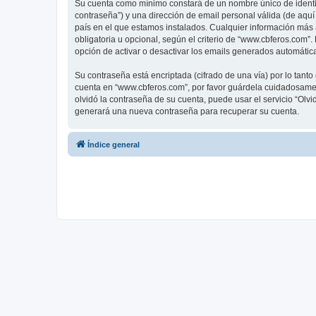
Su cuenta como mínimo constará de un nombre único de identifi
contraseña”) y una dirección de email personal válida (de aquí
país en el que estamos instalados. Cualquier información más 
obligatoria u opcional, según el criterio de “www.cbferos.com”
opción de activar o desactivar los emails generados automáti
Su contraseña está encriptada (cifrado de una vía) por lo tan
cuenta en “www.cbferos.com”, por favor guárdela cuidadosamen
olvidó la contraseña de su cuenta, puede usar el servicio “Olv
generará una nueva contraseña para recuperar su cuenta.
Índice general