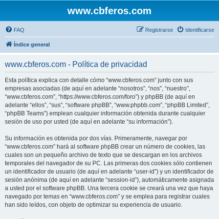
www.cbferos.com
FAQ
Registrarse
Identificarse
Índice general
www.cbferos.com - Política de privacidad
Esta política explica con detalle cómo “www.cbferos.com” junto con sus
empresas asociadas (de aquí en adelante “nosotros”, “nos”, “nuestro”,
“www.cbferos.com”, “https://www.cbferos.com/foro”) y phpBB (de aquí en
adelante “ellos”, “sus”, “software phpBB”, “www.phpbb.com”, “phpBB Limited”,
“phpBB Teams”) emplean cualquier información obtenida durante cualquier
sesión de uso por usted (de aquí en adelante “su información”).
Su información es obtenida por dos vías. Primeramente, navegar por
“www.cbferos.com” hará al software phpBB crear un número de cookies, las
cuales son un pequeño archivo de texto que se descargan en los archivos
temporales del navegador de su PC. Las primeras dos cookies sólo contienen
un identificador de usuario (de aquí en adelante “user-id”) y un identificador de
sesión anónima (de aquí en adelante “session-id”), automáticamente asignada
a usted por el software phpBB. Una tercera cookie se creará una vez que haya
navegado por temas en “www.cbferos.com” y se emplea para registrar cuales
han sido leídos, con objeto de optimizar su experiencia de usuario.