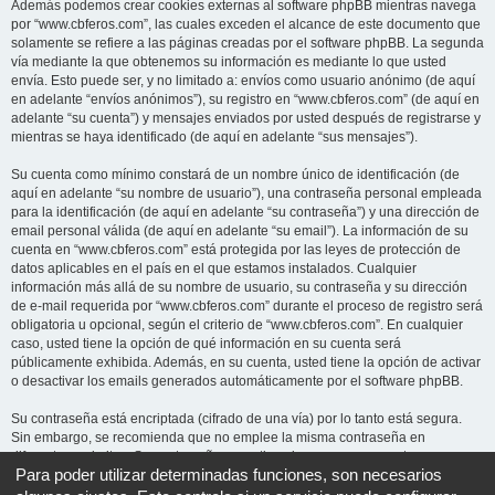
Además podemos crear cookies externas al software phpBB mientras navega
por “www.cbferos.com”, las cuales exceden el alcance de este documento que
solamente se refiere a las páginas creadas por el software phpBB. La segunda
vía mediante la que obtenemos su información es mediante lo que usted
envía. Esto puede ser, y no limitado a: envíos como usuario anónimo (de aquí
en adelante “envíos anónimos”), su registro en “www.cbferos.com” (de aquí en
adelante “su cuenta”) y mensajes enviados por usted después de registrarse y
mientras se haya identificado (de aquí en adelante “sus mensajes”).
Su cuenta como mínimo constará de un nombre único de identificación (de
aquí en adelante “su nombre de usuario”), una contraseña personal empleada
para la identificación (de aquí en adelante “su contraseña”) y una dirección de
email personal válida (de aquí en adelante “su email”). La información de su
cuenta en “www.cbferos.com” está protegida por las leyes de protección de
datos aplicables en el país en el que estamos instalados. Cualquier
información más allá de su nombre de usuario, su contraseña y su dirección
de e-mail requerida por “www.cbferos.com” durante el proceso de registro será
obligatoria u opcional, según el criterio de “www.cbferos.com”. En cualquier
caso, usted tiene la opción de qué información en su cuenta será
públicamente exhibida. Además, en su cuenta, usted tiene la opción de activar
o desactivar los emails generados automáticamente por el software phpBB.
Su contraseña está encriptada (cifrado de una vía) por lo tanto está segura.
Sin embargo, se recomienda que no emplee la misma contraseña en
diferentes websites. Su contraseña garantiza el acceso a su cuenta en
Para poder utilizar determinadas funciones, son necesarios
“www.cbferos.com”, por favor guárdela cuidadosamente y bajo ninguna
circunstancia ningún miembro “www.cbferos.com”, phpBB u otra tercera parte,