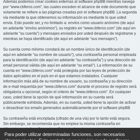
Además podemos crear cookies externas al software phpBB mientras navega
por “www.cbferos.com”, las cuales exceden el alcance de este documento que
solamente se refiere a las páginas creadas por el software phpBB. La segunda
vía mediante la que obtenemos su información es mediante lo que usted
envía. Esto puede ser, y no limitado a: envíos como usuario anónimo (de aquí
en adelante “envíos anónimos”), su registro en “www.cbferos.com” (de aquí en
adelante “su cuenta”) y mensajes enviados por usted después de registrarse y
mientras se haya identificado (de aquí en adelante “sus mensajes”).
Su cuenta como mínimo constará de un nombre único de identificación (de
aquí en adelante “su nombre de usuario”), una contraseña personal empleada
para la identificación (de aquí en adelante “su contraseña”) y una dirección de
email personal válida (de aquí en adelante “su email”). La información de su
cuenta en “www.cbferos.com” está protegida por las leyes de protección de
datos aplicables en el país en el que estamos instalados. Cualquier
información más allá de su nombre de usuario, su contraseña y su dirección
de e-mail requerida por “www.cbferos.com” durante el proceso de registro será
obligatoria u opcional, según el criterio de “www.cbferos.com”. En cualquier
caso, usted tiene la opción de qué información en su cuenta será
públicamente exhibida. Además, en su cuenta, usted tiene la opción de activar
o desactivar los emails generados automáticamente por el software phpBB.
Su contraseña está encriptada (cifrado de una vía) por lo tanto está segura.
Sin embargo, se recomienda que no emplee la misma contraseña en
diferentes websites. Su contraseña garantiza el acceso a su cuenta en
Para poder utilizar determinadas funciones, son necesarios
“www.cbferos.com”, por favor guárdela cuidadosamente y bajo ninguna
circunstancia ningún miembro “www.cbferos.com”, phpBB u otra tercera parte,