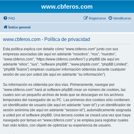
www.cbferos.com
FAQ
Registrarse
Identificarse
Índice general
www.cbferos.com - Política de privacidad
Esta política explica con detalle cómo “www.cbferos.com” junto con sus
empresas asociadas (de aquí en adelante “nosotros”, “nos”, “nuestro”,
“www.cbferos.com”, “https://www.cbferos.com/foro”) y phpBB (de aquí en
adelante “ellos”, “sus”, “software phpBB”, “www.phpbb.com”, “phpBB Limited”,
“phpBB Teams”) emplean cualquier información obtenida durante cualquier
sesión de uso por usted (de aquí en adelante “su información”).
Su información es obtenida por dos vías. Primeramente, navegar por
“www.cbferos.com” hará al software phpBB crear un número de cookies, las
cuales son un pequeño archivo de texto que se descargan en los archivos
temporales del navegador de su PC. Las primeras dos cookies sólo contienen
un identificador de usuario (de aquí en adelante “user-id”) y un identificador de
sesión anónima (de aquí en adelante “session-id”), automáticamente asignada
a usted por el software phpBB. Una tercera cookie se creará una vez que haya
navegado por temas en “www.cbferos.com” y se emplea para registrar cuales
han sido leídos, con objeto de optimizar su experiencia de usuario.