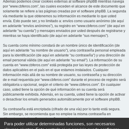
Además podemos crear cookies externas al software phpBB mientras navega
por “www.cbferos.com”, las cuales exceden el alcance de este documento que
solamente se refiere a las páginas creadas por el software phpBB. La segunda
vía mediante la que obtenemos su información es mediante lo que usted
envía. Esto puede ser, y no limitado a: envíos como usuario anónimo (de aquí
en adelante “envíos anónimos”), su registro en “www.cbferos.com” (de aquí en
adelante “su cuenta”) y mensajes enviados por usted después de registrarse y
mientras se haya identificado (de aquí en adelante “sus mensajes”).
Su cuenta como mínimo constará de un nombre único de identificación (de
aquí en adelante “su nombre de usuario”), una contraseña personal empleada
para la identificación (de aquí en adelante “su contraseña”) y una dirección de
email personal válida (de aquí en adelante “su email”). La información de su
cuenta en “www.cbferos.com” está protegida por las leyes de protección de
datos aplicables en el país en el que estamos instalados. Cualquier
información más allá de su nombre de usuario, su contraseña y su dirección
de e-mail requerida por “www.cbferos.com” durante el proceso de registro será
obligatoria u opcional, según el criterio de “www.cbferos.com”. En cualquier
caso, usted tiene la opción de qué información en su cuenta será
públicamente exhibida. Además, en su cuenta, usted tiene la opción de activar
o desactivar los emails generados automáticamente por el software phpBB.
Su contraseña está encriptada (cifrado de una vía) por lo tanto está segura.
Sin embargo, se recomienda que no emplee la misma contraseña en
diferentes websites. Su contraseña garantiza el acceso a su cuenta en
Para poder utilizar determinadas funciones, son necesarios
“www.cbferos.com”, por favor guárdela cuidadosamente y bajo ninguna
circunstancia ningún miembro “www.cbferos.com”, phpBB u otra tercera parte,