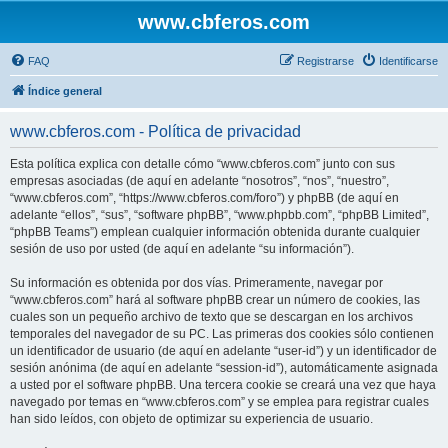
www.cbferos.com
FAQ
Registrarse
Identificarse
Índice general
www.cbferos.com - Política de privacidad
Esta política explica con detalle cómo “www.cbferos.com” junto con sus
empresas asociadas (de aquí en adelante “nosotros”, “nos”, “nuestro”,
“www.cbferos.com”, “https://www.cbferos.com/foro”) y phpBB (de aquí en
adelante “ellos”, “sus”, “software phpBB”, “www.phpbb.com”, “phpBB Limited”,
“phpBB Teams”) emplean cualquier información obtenida durante cualquier
sesión de uso por usted (de aquí en adelante “su información”).
Su información es obtenida por dos vías. Primeramente, navegar por
“www.cbferos.com” hará al software phpBB crear un número de cookies, las
cuales son un pequeño archivo de texto que se descargan en los archivos
temporales del navegador de su PC. Las primeras dos cookies sólo contienen
un identificador de usuario (de aquí en adelante “user-id”) y un identificador de
sesión anónima (de aquí en adelante “session-id”), automáticamente asignada
a usted por el software phpBB. Una tercera cookie se creará una vez que haya
navegado por temas en “www.cbferos.com” y se emplea para registrar cuales
han sido leídos, con objeto de optimizar su experiencia de usuario.