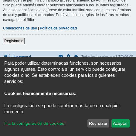
segundos y le permitirá un amplio acceso al sistema. La Administración del
Sitio puede además otorgar permisos adicionales a los usuarios registrados.
Antes de identificarse asegúrese de estar familiarizado con nuestros términos
de uso y políticas relacionadas. Por favor lea las reglas de los foros mientras
navega por el Sitio.
Condiciones de uso
|
Política de privacidad
Registrarse
Índice general
Todos los horarios son
UTC+02:00
Para poder utilizar determinadas funciones, son necesarios
Desarrollado por
phpBB
® Forum Software © phpBB Limited
algunos ajustes. Esto controla si un servicio puede configurar
Traducción al español por
phpBB España
cookies o no. Se establecen cookies para los siguientes
Privacidad
|
Condiciones
servicios:
Cookies técnicamente necesarias
.
La configuración se puede cambiar más tarde en cualquier
momento.
Ir a la configuración de cookies
Rechazar
Aceptar