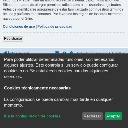
segundos y le permitirá un amplio acceso al sistema. La Administración del
Sitio puede además otorgar permisos adicionales a los usuarios registrados.
Antes de identificarse asegúrese de estar familiarizado con nuestros términos
de uso y políticas relacionadas. Por favor lea las reglas de los foros mientras
navega por el Sitio.
Condiciones de uso
|
Política de privacidad
Registrarse
Índice general
Todos los horarios son
UTC+02:00
Para poder utilizar determinadas funciones, son necesarios
Desarrollado por
phpBB
® Forum Software © phpBB Limited
algunos ajustes. Esto controla si un servicio puede configurar
Traducción al español por
phpBB España
cookies o no. Se establecen cookies para los siguientes
Privacidad
|
Condiciones
servicios:
Cookies técnicamente necesarias
.
La configuración se puede cambiar más tarde en cualquier
momento.
Ir a la configuración de cookies
Rechazar
Aceptar