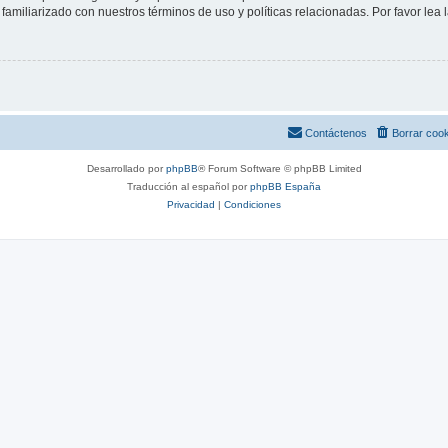
familiarizado con nuestros términos de uso y políticas relacionadas. Por favor lea l
Contáctenos
Borrar coo
Desarrollado por
phpBB
® Forum Software © phpBB Limited
Traducción al español por
phpBB España
Privacidad
|
Condiciones