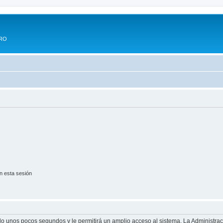
ERO
n esta sesión
olo unos pocos segundos y le permitirá un amplio acceso al sistema. La Administra