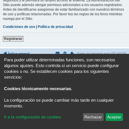
segundos y le permitirá un amplio acceso al sistema. La Administración del
Sitio puede además otorgar permisos adicionales a los usuarios registrados.
Antes de identificarse asegúrese de estar familiarizado con nuestros términos
de uso y políticas relacionadas. Por favor lea las reglas de los foros mientras
navega por el Sitio.
Condiciones de uso
|
Política de privacidad
Registrarse
Índice general
Todos los horarios son
UTC+02:00
Para poder utilizar determinadas funciones, son necesarios
Desarrollado por
phpBB
® Forum Software © phpBB Limited
algunos ajustes. Esto controla si un servicio puede configurar
Traducción al español por
phpBB España
cookies o no. Se establecen cookies para los siguientes
Privacidad
|
Condiciones
servicios:
Cookies técnicamente necesarias
.
La configuración se puede cambiar más tarde en cualquier
momento.
Ir a la configuración de cookies
Rechazar
Aceptar