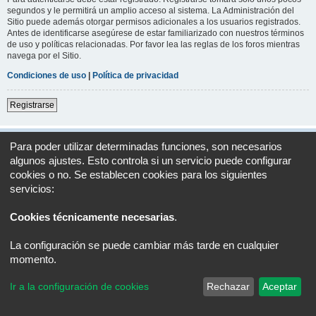
segundos y le permitirá un amplio acceso al sistema. La Administración del
Sitio puede además otorgar permisos adicionales a los usuarios registrados.
Antes de identificarse asegúrese de estar familiarizado con nuestros términos
de uso y políticas relacionadas. Por favor lea las reglas de los foros mientras
navega por el Sitio.
Condiciones de uso
|
Política de privacidad
Registrarse
Índice general
Todos los horarios son
UTC+02:00
Para poder utilizar determinadas funciones, son necesarios
algunos ajustes. Esto controla si un servicio puede configurar
Desarrollado por
phpBB
® Forum Software © phpBB Limited
cookies o no. Se establecen cookies para los siguientes
Traducción al español por
phpBB España
servicios:
Privacidad
|
Condiciones
Cookies técnicamente necesarias
.
La configuración se puede cambiar más tarde en cualquier
momento.
Ir a la configuración de cookies
Rechazar
Aceptar