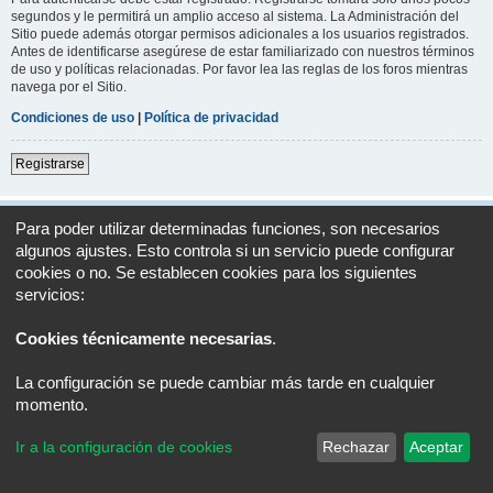
segundos y le permitirá un amplio acceso al sistema. La Administración del
Sitio puede además otorgar permisos adicionales a los usuarios registrados.
Antes de identificarse asegúrese de estar familiarizado con nuestros términos
de uso y políticas relacionadas. Por favor lea las reglas de los foros mientras
navega por el Sitio.
Condiciones de uso
|
Política de privacidad
Registrarse
Índice general
Todos los horarios son
UTC+02:00
Para poder utilizar determinadas funciones, son necesarios
algunos ajustes. Esto controla si un servicio puede configurar
Desarrollado por
phpBB
® Forum Software © phpBB Limited
cookies o no. Se establecen cookies para los siguientes
Traducción al español por
phpBB España
servicios:
Privacidad
|
Condiciones
Cookies técnicamente necesarias
.
La configuración se puede cambiar más tarde en cualquier
momento.
Ir a la configuración de cookies
Rechazar
Aceptar