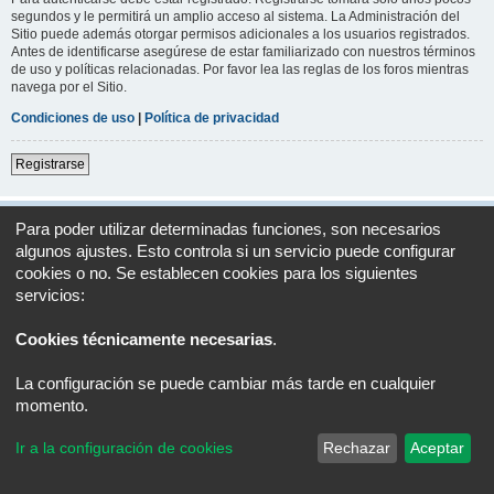
segundos y le permitirá un amplio acceso al sistema. La Administración del
Sitio puede además otorgar permisos adicionales a los usuarios registrados.
Antes de identificarse asegúrese de estar familiarizado con nuestros términos
de uso y políticas relacionadas. Por favor lea las reglas de los foros mientras
navega por el Sitio.
Condiciones de uso
|
Política de privacidad
Registrarse
Índice general
Todos los horarios son
UTC+02:00
Para poder utilizar determinadas funciones, son necesarios
algunos ajustes. Esto controla si un servicio puede configurar
Desarrollado por
phpBB
® Forum Software © phpBB Limited
cookies o no. Se establecen cookies para los siguientes
Traducción al español por
phpBB España
servicios:
Privacidad
|
Condiciones
Cookies técnicamente necesarias
.
La configuración se puede cambiar más tarde en cualquier
momento.
Ir a la configuración de cookies
Rechazar
Aceptar