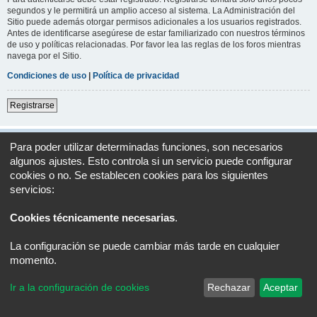
segundos y le permitirá un amplio acceso al sistema. La Administración del
Sitio puede además otorgar permisos adicionales a los usuarios registrados.
Antes de identificarse asegúrese de estar familiarizado con nuestros términos
de uso y políticas relacionadas. Por favor lea las reglas de los foros mientras
navega por el Sitio.
Condiciones de uso
|
Política de privacidad
Registrarse
Índice general
Todos los horarios son
UTC+02:00
Para poder utilizar determinadas funciones, son necesarios
algunos ajustes. Esto controla si un servicio puede configurar
Desarrollado por
phpBB
® Forum Software © phpBB Limited
cookies o no. Se establecen cookies para los siguientes
Traducción al español por
phpBB España
servicios:
Privacidad
|
Condiciones
Cookies técnicamente necesarias
.
La configuración se puede cambiar más tarde en cualquier
momento.
Ir a la configuración de cookies
Rechazar
Aceptar