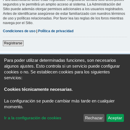
segundos y le permitirá un amplio acceso al sistema. La Administración del
Sitio puede además otorgar permisos adicionales a los usuarios registrados.
Antes de identificarse asegúrese de estar familiarizado con nuestros términos
de uso y políticas relacionadas. Por favor lea las reglas de los foros mientras
navega por el Sitio.
Condiciones de uso
|
Política de privacidad
Registrarse
Índice general
Todos los horarios son
UTC+02:00
Para poder utilizar determinadas funciones, son necesarios
algunos ajustes. Esto controla si un servicio puede configurar
Desarrollado por
phpBB
® Forum Software © phpBB Limited
cookies o no. Se establecen cookies para los siguientes
Traducción al español por
phpBB España
servicios:
Privacidad
|
Condiciones
Cookies técnicamente necesarias
.
La configuración se puede cambiar más tarde en cualquier
momento.
Ir a la configuración de cookies
Rechazar
Aceptar