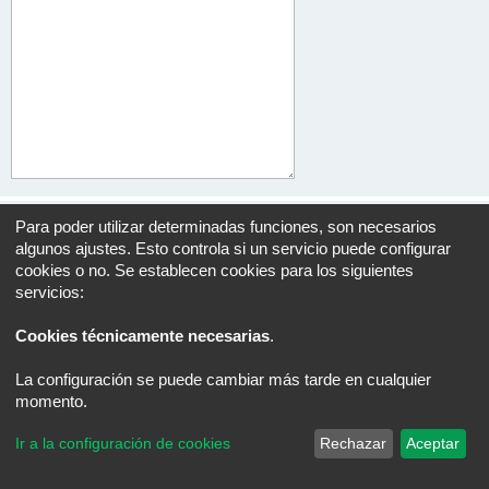
Para poder utilizar determinadas funciones, son necesarios
algunos ajustes. Esto controla si un servicio puede configurar
cookies o no. Se establecen cookies para los siguientes
Índice general
Todos los horarios son
UTC+02:00
servicios:
Desarrollado por
phpBB
® Forum Software © phpBB Limited
Traducción al español por
phpBB España
Cookies técnicamente necesarias
.
Privacidad
|
Condiciones
La configuración se puede cambiar más tarde en cualquier
momento.
Ir a la configuración de cookies
Rechazar
Aceptar